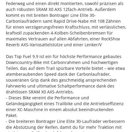
Federweg und einen direkt montierten, sowohl präzisen als
auch robusten SRAM X0 AXS 12fach-Antrieb. Außerdem
kommt es mit breiten Bontrager Line Elite 30-
Carbonlaufrädern samt Rapid Drive-Nabe mit 108 Zähnen
für einen verzögerungsfreien Kraftschluss, mit verlässlichen,
kraftvoll zupackenden 4-Kolben-Scheibenbremsen für
maximales Vertrauen auf allen Abfahrten, einer RockShox
Reverb AXS-Variosattelstütze und einer Lenker/V
Das Top Fuel 9.9 ist ein für höchste Performance gebautes
Downcountry-Bike mit Carbonrahmen und hochwertigen
Teilen, das auf dem Trail spürbare Vorteile bietet – wie etwa
atemberaubenden Speed dank der Carbonlaufräder,
souveränen Grip dank des geschmeidig ansprechenden
Fahrwerks und ultimative Schaltperformance dank des
drahtlosen SRAM X0 AXS-Antriebs.
- Dieses Bike vereint die Performance und
Geländegängigkeit eines Trailbike und die Antriebseffizienz
einer XC-Maschine in einem absolut beeindruckenden
Paket.
- Die breiteren Bontrager Line Elite 30-Laufräder verbessern
die Abstützung der Reifen, damit du für mehr Traktion mit