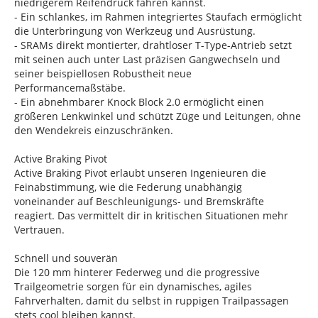
niedrigerem Reifendruck fahren kannst.
- Ein schlankes, im Rahmen integriertes Staufach ermöglicht
die Unterbringung von Werkzeug und Ausrüstung.
- SRAMs direkt montierter, drahtloser T-Type-Antrieb setzt
mit seinen auch unter Last präzisen Gangwechseln und
seiner beispiellosen Robustheit neue
Performancemaßstäbe.
- Ein abnehmbarer Knock Block 2.0 ermöglicht einen
größeren Lenkwinkel und schützt Züge und Leitungen, ohne
den Wendekreis einzuschränken.
Active Braking Pivot
Active Braking Pivot erlaubt unseren Ingenieuren die
Feinabstimmung, wie die Federung unabhängig
voneinander auf Beschleunigungs- und Bremskräfte
reagiert. Das vermittelt dir in kritischen Situationen mehr
Vertrauen.
Schnell und souverän
Die 120 mm hinterer Federweg und die progressive
Trailgeometrie sorgen für ein dynamisches, agiles
Fahrverhalten, damit du selbst in ruppigen Trailpassagen
stets cool bleiben kannst.