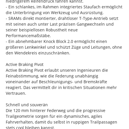
niedrigerem Reifendruck fahren kannst.
- Ein schlankes, im Rahmen integriertes Staufach ermöglicht
die Unterbringung von Werkzeug und Ausrüstung.
- SRAMs direkt montierter, drahtloser T-Type-Antrieb setzt
mit seinen auch unter Last präzisen Gangwechseln und
seiner beispiellosen Robustheit neue
Performancemaßstäbe.
- Ein abnehmbarer Knock Block 2.0 ermöglicht einen
größeren Lenkwinkel und schützt Züge und Leitungen, ohne
den Wendekreis einzuschränken.
Active Braking Pivot
Active Braking Pivot erlaubt unseren Ingenieuren die
Feinabstimmung, wie die Federung unabhängig
voneinander auf Beschleunigungs- und Bremskräfte
reagiert. Das vermittelt dir in kritischen Situationen mehr
Vertrauen.
Schnell und souverän
Die 120 mm hinterer Federweg und die progressive
Trailgeometrie sorgen für ein dynamisches, agiles
Fahrverhalten, damit du selbst in ruppigen Trailpassagen
stets cool bleiben kannst.