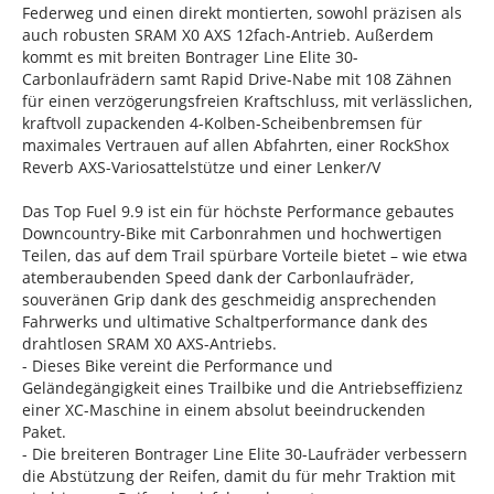
Federweg und einen direkt montierten, sowohl präzisen als
auch robusten SRAM X0 AXS 12fach-Antrieb. Außerdem
kommt es mit breiten Bontrager Line Elite 30-
Carbonlaufrädern samt Rapid Drive-Nabe mit 108 Zähnen
für einen verzögerungsfreien Kraftschluss, mit verlässlichen,
kraftvoll zupackenden 4-Kolben-Scheibenbremsen für
maximales Vertrauen auf allen Abfahrten, einer RockShox
Reverb AXS-Variosattelstütze und einer Lenker/V
Das Top Fuel 9.9 ist ein für höchste Performance gebautes
Downcountry-Bike mit Carbonrahmen und hochwertigen
Teilen, das auf dem Trail spürbare Vorteile bietet – wie etwa
atemberaubenden Speed dank der Carbonlaufräder,
souveränen Grip dank des geschmeidig ansprechenden
Fahrwerks und ultimative Schaltperformance dank des
drahtlosen SRAM X0 AXS-Antriebs.
- Dieses Bike vereint die Performance und
Geländegängigkeit eines Trailbike und die Antriebseffizienz
einer XC-Maschine in einem absolut beeindruckenden
Paket.
- Die breiteren Bontrager Line Elite 30-Laufräder verbessern
die Abstützung der Reifen, damit du für mehr Traktion mit