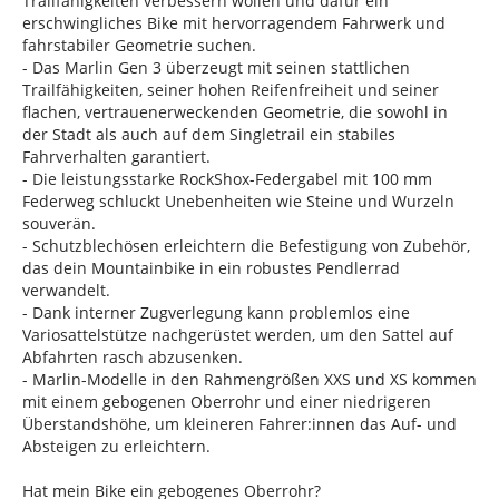
Trailfähigkeiten verbessern wollen und dafür ein
erschwingliches Bike mit hervorragendem Fahrwerk und
fahrstabiler Geometrie suchen.
- Das Marlin Gen 3 überzeugt mit seinen stattlichen
Trailfähigkeiten, seiner hohen Reifenfreiheit und seiner
flachen, vertrauenerweckenden Geometrie, die sowohl in
der Stadt als auch auf dem Singletrail ein stabiles
Fahrverhalten garantiert.
- Die leistungsstarke RockShox-Federgabel mit 100 mm
Federweg schluckt Unebenheiten wie Steine und Wurzeln
souverän.
- Schutzblechösen erleichtern die Befestigung von Zubehör,
das dein Mountainbike in ein robustes Pendlerrad
verwandelt.
- Dank interner Zugverlegung kann problemlos eine
Variosattelstütze nachgerüstet werden, um den Sattel auf
Abfahrten rasch abzusenken.
- Marlin-Modelle in den Rahmengrößen XXS und XS kommen
mit einem gebogenen Oberrohr und einer niedrigeren
Überstandshöhe, um kleineren Fahrer:innen das Auf- und
Absteigen zu erleichtern.
Hat mein Bike ein gebogenes Oberrohr?