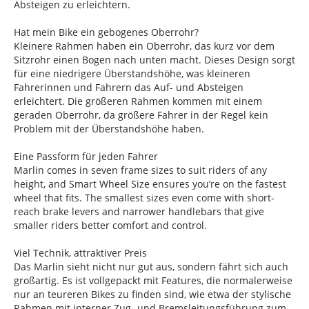
Absteigen zu erleichtern.
Hat mein Bike ein gebogenes Oberrohr?
Kleinere Rahmen haben ein Oberrohr, das kurz vor dem
Sitzrohr einen Bogen nach unten macht. Dieses Design sorgt
für eine niedrigere Überstandshöhe, was kleineren
Fahrerinnen und Fahrern das Auf- und Absteigen
erleichtert. Die größeren Rahmen kommen mit einem
geraden Oberrohr, da größere Fahrer in der Regel kein
Problem mit der Überstandshöhe haben.
Eine Passform für jeden Fahrer
Marlin comes in seven frame sizes to suit riders of any
height, and Smart Wheel Size ensures you’re on the fastest
wheel that fits. The smallest sizes even come with short-
reach brake levers and narrower handlebars that give
smaller riders better comfort and control.
Viel Technik, attraktiver Preis
Das Marlin sieht nicht nur gut aus, sondern fährt sich auch
großartig. Es ist vollgepackt mit Features, die normalerweise
nur an teureren Bikes zu finden sind, wie etwa der stylische
Rahmen mit interner Zug- und Bremsleitungsführung zum