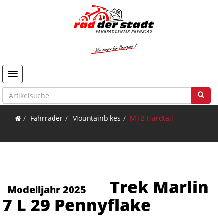
Toggle navigation
Fahrräder
Mountainbikes
MTB-Hardtail
Trek Marlin
Modelljahr 2025
7 L 29 Pennyflake