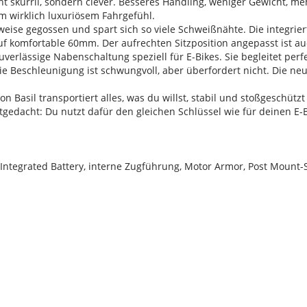
cht skurril, sondern clever. Besseres Handling, weniger Gewicht, me
em wirklich luxuriösem Fahrgefühl.
weise gegossen und spart sich so viele Schweißnähte. Die integrie
 komfortable 60mm. Der aufrechten Sitzposition angepasst ist auc
verlässige Nabenschaltung speziell für E-Bikes. Sie begleitet perf
ie Beschleunigung ist schwungvoll, aber überfordert nicht. Die ne
 Basil transportiert alles, was du willst, stabil und stoßgeschützt
tgedacht: Du nutzt dafür den gleichen Schlüssel wie für deinen E-
ntegrated Battery, interne Zugführung, Motor Armor, Post Moun