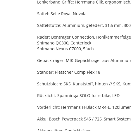
Lenkerband Griffe: Herrmans Clik, ergonomisc
Sattel: Selle Royal Nuvola
Sattelstütze: Aluminium, gefedert, 31,6 mm, 3
Räder: Bontrager Connection, Hohlkammerfelge,
Shimano QC300, Centerlock
Shimano Nexus C7000, 5fach
Gepäckträger: MIK-Gepäckträger aus Aluminiu
Ständer: Pletscher Comp Flex 18
Schutzblech: SKS, Kunststoff, hinten // SKS, Kuns
Rücklicht: Spanninga SOLO for e-bike, LED
Vorderlicht: Herrmans H-Black MR4-E, 120lumen
Akku: Bosch Powerpack 545 / 725, Smart System
Akkuposition: Gepäckträger