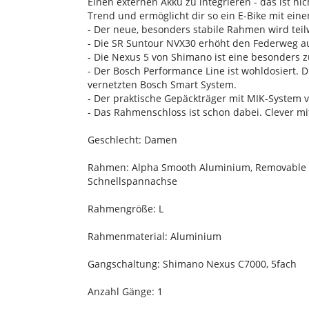
Einen externen Akku zu integrieren - das ist ni
Trend und ermöglicht dir so ein E-Bike mit ein
- Der neue, besonders stabile Rahmen wird teil
- Die SR Suntour NVX30 erhöht den Federweg auf
- Die Nexus 5 von Shimano ist eine besonders zu
- Der Bosch Performance Line ist wohldosiert. D
vernetzten Bosch Smart System.
- Der praktische Gepäckträger mit MIK-System von
- Das Rahmenschloss ist schon dabei. Clever mi
Geschlecht: Damen
Rahmen: Alpha Smooth Aluminium, Removable I
Schnellspannachse
Rahmengröße: L
Rahmenmaterial: Aluminium
Gangschaltung: Shimano Nexus C7000, 5fach
Anzahl Gänge: 1