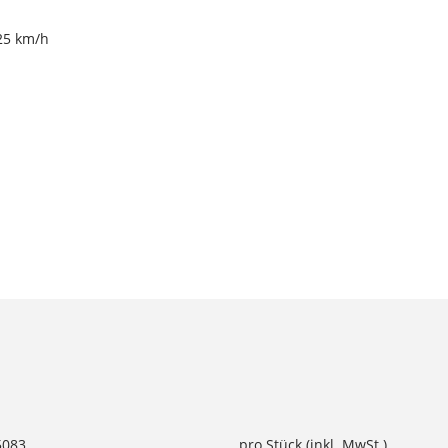
25 km/h
5083
pro Stück (inkl. MwSt.)