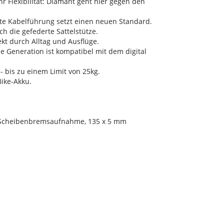
hr Flexibilität: Diamant geht hier gegen den
rte Kabelführung setzt einen neuen Standard.
h die gefederte Sattelstütze.
ekt durch Alltag und Ausflüge.
ue Generation ist kompatibel mit dem digital
 - bis zu einem Limit von 25kg.
Bike-Akku.
t-Scheibenbremsaufnahme, 135 x 5 mm