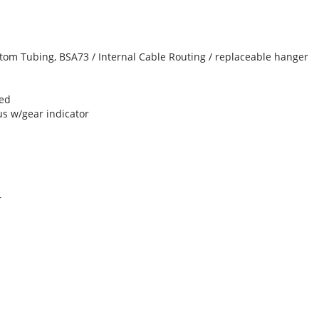
tom Tubing, BSA73 / Internal Cable Routing / replaceable hanger
eed
us w/gear indicator
r