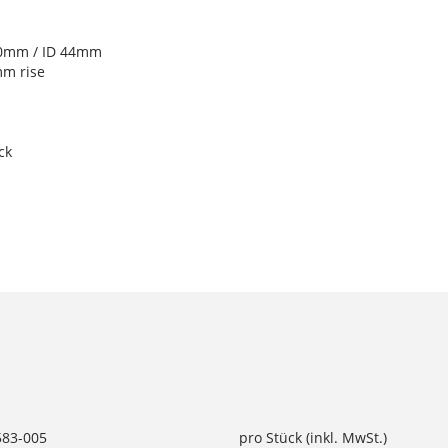
 50mm / ID 44mm
mm rise
ck
583-005
pro Stück (inkl. MwSt.)