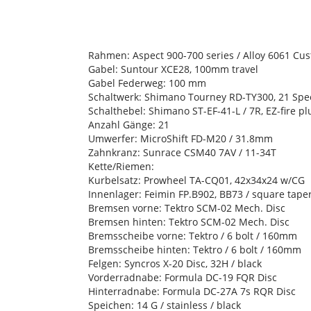
Rahmen: Aspect 900-700 series / Alloy 6061 Cus
Gabel: Suntour XCE28, 100mm travel
Gabel Federweg: 100 mm
Schaltwerk: Shimano Tourney RD-TY300, 21 Sp
Schalthebel: Shimano ST-EF-41-L / 7R, EZ-fire pl
Anzahl Gänge: 21
Umwerfer: MicroShift FD-M20 / 31.8mm
Zahnkranz: Sunrace CSM40 7AV / 11-34T
Kette/Riemen:
Kurbelsatz: Prowheel TA-CQ01, 42x34x24 w/CG
Innenlager: Feimin FP.B902, BB73 / square tape
Bremsen vorne: Tektro SCM-02 Mech. Disc
Bremsen hinten: Tektro SCM-02 Mech. Disc
Bremsscheibe vorne: Tektro / 6 bolt / 160mm
Bremsscheibe hinten: Tektro / 6 bolt / 160mm
Felgen: Syncros X-20 Disc, 32H / black
Vorderradnabe: Formula DC-19 FQR Disc
Hinterradnabe: Formula DC-27A 7s RQR Disc
Speichen: 14 G / stainless / black