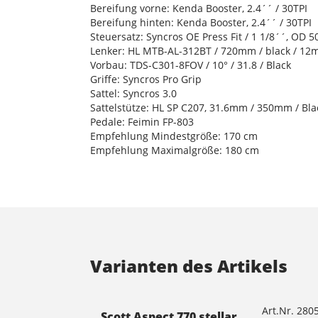
Bereifung vorne: Kenda Booster, 2.4´´ / 30TPI
Bereifung hinten: Kenda Booster, 2.4´´ / 30TPI
Steuersatz: Syncros OE Press Fit / 1 1/8´´, OD
Lenker: HL MTB-AL-312BT / 720mm / black / 12
Vorbau: TDS-C301-8FOV / 10° / 31.8 / Black
Griffe: Syncros Pro Grip
Sattel: Syncros 3.0
Sattelstütze: HL SP C207, 31.6mm / 350mm / Bla
Pedale: Feimin FP-803
Empfehlung Mindestgröße: 170 cm
Empfehlung Maximalgröße: 180 cm
Varianten des Artikels
Art.Nr. 280
Scott Aspect 770 stellar