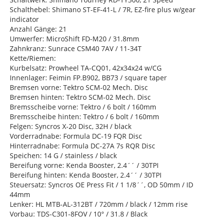
Schalthebel: Shimano ST-EF-41-L / 7R, EZ-fire plus w/gear
indicator
Anzahl Gänge: 21
Umwerfer: MicroShift FD-M20 / 31.8mm
Zahnkranz: Sunrace CSM40 7AV / 11-34T
Kette/Riemen:
Kurbelsatz: Prowheel TA-CQ01, 42x34x24 w/CG
Innenlager: Feimin FP.B902, BB73 / square taper
Bremsen vorne: Tektro SCM-02 Mech. Disc
Bremsen hinten: Tektro SCM-02 Mech. Disc
Bremsscheibe vorne: Tektro / 6 bolt / 160mm
Bremsscheibe hinten: Tektro / 6 bolt / 160mm
Felgen: Syncros X-20 Disc, 32H / black
Vorderradnabe: Formula DC-19 FQR Disc
Hinterradnabe: Formula DC-27A 7s RQR Disc
Speichen: 14 G / stainless / black
Bereifung vorne: Kenda Booster, 2.4´´ / 30TPI
Bereifung hinten: Kenda Booster, 2.4´´ / 30TPI
Steuersatz: Syncros OE Press Fit / 1 1/8´´, OD 50mm / ID
44mm
Lenker: HL MTB-AL-312BT / 720mm / black / 12mm rise
Vorbau: TDS-C301-8FOV / 10° / 31.8 / Black