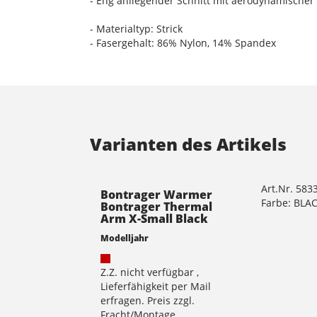
- Eng anliegender Schnitt mit aerodynamischer
- Materialtyp: Strick
- Fasergehalt: 86% Nylon, 14% Spandex
Varianten des Artikels
Art.Nr. 583
Bontrager Warmer
Farbe: BLA
Bontrager Thermal
Arm X-Small Black
Modelljahr
Z.Z. nicht verfügbar ,
Lieferfähigkeit per Mail
erfragen. Preis zzgl.
Fracht/Montage