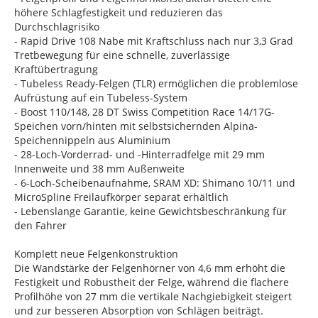
höhere Schlagfestigkeit und reduzieren das
Durchschlagrisiko
- Rapid Drive 108 Nabe mit Kraftschluss nach nur 3,3 Grad
Tretbewegung für eine schnelle, zuverlässige
Kraftübertragung
- Tubeless Ready-Felgen (TLR) ermöglichen die problemlose
Aufrüstung auf ein Tubeless-System
- Boost 110/148, 28 DT Swiss Competition Race 14/17G-
Speichen vorn/hinten mit selbstsichernden Alpina-
Speichennippeln aus Aluminium
- 28-Loch-Vorderrad- und -Hinterradfelge mit 29 mm
Innenweite und 38 mm Außenweite
- 6-Loch-Scheibenaufnahme, SRAM XD: Shimano 10/11 und
MicroSpline Freilaufkörper separat erhältlich
- Lebenslange Garantie, keine Gewichtsbeschränkung für
den Fahrer
Komplett neue Felgenkonstruktion
Die Wandstärke der Felgenhörner von 4,6 mm erhöht die
Festigkeit und Robustheit der Felge, während die flachere
Profilhöhe von 27 mm die vertikale Nachgiebigkeit steigert
und zur besseren Absorption von Schlägen beiträgt.