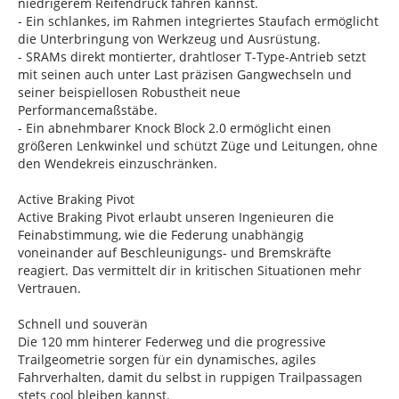
niedrigerem Reifendruck fahren kannst.
- Ein schlankes, im Rahmen integriertes Staufach ermöglicht
die Unterbringung von Werkzeug und Ausrüstung.
- SRAMs direkt montierter, drahtloser T-Type-Antrieb setzt
mit seinen auch unter Last präzisen Gangwechseln und
seiner beispiellosen Robustheit neue
Performancemaßstäbe.
- Ein abnehmbarer Knock Block 2.0 ermöglicht einen
größeren Lenkwinkel und schützt Züge und Leitungen, ohne
den Wendekreis einzuschränken.
Active Braking Pivot
Active Braking Pivot erlaubt unseren Ingenieuren die
Feinabstimmung, wie die Federung unabhängig
voneinander auf Beschleunigungs- und Bremskräfte
reagiert. Das vermittelt dir in kritischen Situationen mehr
Vertrauen.
Schnell und souverän
Die 120 mm hinterer Federweg und die progressive
Trailgeometrie sorgen für ein dynamisches, agiles
Fahrverhalten, damit du selbst in ruppigen Trailpassagen
stets cool bleiben kannst.