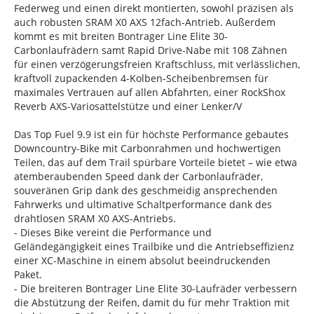
Federweg und einen direkt montierten, sowohl präzisen als
auch robusten SRAM X0 AXS 12fach-Antrieb. Außerdem
kommt es mit breiten Bontrager Line Elite 30-
Carbonlaufrädern samt Rapid Drive-Nabe mit 108 Zähnen
für einen verzögerungsfreien Kraftschluss, mit verlässlichen,
kraftvoll zupackenden 4-Kolben-Scheibenbremsen für
maximales Vertrauen auf allen Abfahrten, einer RockShox
Reverb AXS-Variosattelstütze und einer Lenker/V
Das Top Fuel 9.9 ist ein für höchste Performance gebautes
Downcountry-Bike mit Carbonrahmen und hochwertigen
Teilen, das auf dem Trail spürbare Vorteile bietet – wie etwa
atemberaubenden Speed dank der Carbonlaufräder,
souveränen Grip dank des geschmeidig ansprechenden
Fahrwerks und ultimative Schaltperformance dank des
drahtlosen SRAM X0 AXS-Antriebs.
- Dieses Bike vereint die Performance und
Geländegängigkeit eines Trailbike und die Antriebseffizienz
einer XC-Maschine in einem absolut beeindruckenden
Paket.
- Die breiteren Bontrager Line Elite 30-Laufräder verbessern
die Abstützung der Reifen, damit du für mehr Traktion mit