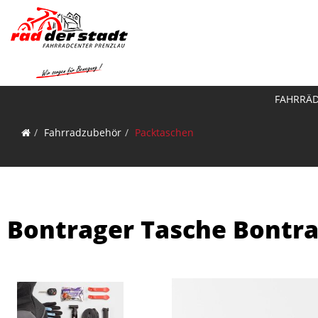
FAHRRÄ
Fahrradzubehör
Packtaschen
Bontrager Tasche Bontr