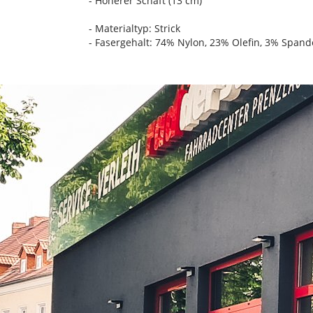
- Höherer Schaft (13 cm)
- Materialtyp: Strick
- Fasergehalt: 74% Nylon, 23% Olefin, 3% Spand