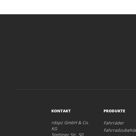
KONTAKT
PRODUKTE
rdspz GmbH & Co.
Fahrräder
KG
Fahrradzubehö
Stettiner Str. 50