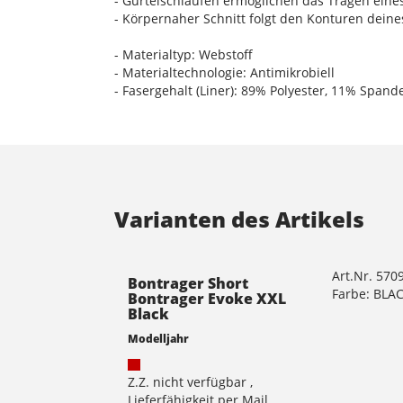
- Gürtelschlaufen ermöglichen das Tragen eine
- Körpernaher Schnitt folgt den Konturen dein
- Materialtyp: Webstoff
- Materialtechnologie: Antimikrobiell
- Fasergehalt (Liner): 89% Polyester, 11% Spand
Varianten des Artikels
Art.Nr. 570
Bontrager Short
Farbe: BLA
Bontrager Evoke XXL
Black
Modelljahr
Z.Z. nicht verfügbar ,
Lieferfähigkeit per Mail