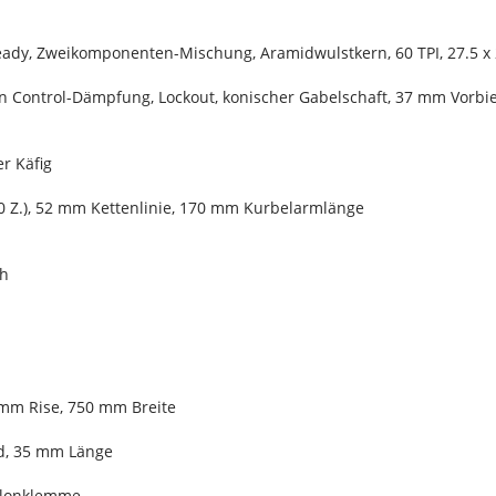
eady, Zweikomponenten-Mischung, Aramidwulstkern, 60 TPI, 27.5 x 
ion Control-Dämpfung, Lockout, konischer Gabelschaft, 37 mm Vorb
r Käfig
30 Z.), 52 mm Kettenlinie, 170 mm Kurbelarmlänge
ch
 mm Rise, 750 mm Breite
d, 35 mm Länge
Nylonklemme