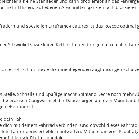
st leichter als eine Stahlfeder und kann problemlos an das Fahrer
 für mehr Effizienz auf ebenen Abschnitten ganz einfach blockieren.
ädern und speziellen Dirtframe-Features ist das Roscoe optimal ge
teiler Sitzwinkel sowie kurze Kettenstreben bringen maximalen Fahrs
r Unterrohrschutz sowie die innenliegenden Zugführungen schütz
 Steile, Schnelle und Spaßige macht Shimano Deore noch mehr A
und die präzisen Gangwechsel der Deore sorgen auf dem Mountainbik
 genießen kannst.
be dein Fah
ie dich mit deinem Fahrrad verbinden. Und obwohl dieses Fahrrad 
dein Fahrerlebnis erheblich aufwerten. Mithilfe unseres Pedalrat
 empfehlen wir Plattformpedale.