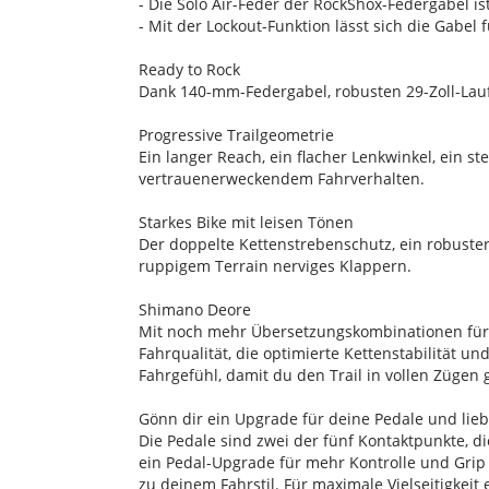
- Die Solo Air-Feder der RockShox-Federgabel i
- Mit der Lockout-Funktion lässt sich die Gabel
Ready to Rock
Dank 140-mm-Federgabel, robusten 29-Zoll-Laufr
Progressive Trailgeometrie
Ein langer Reach, ein flacher Lenkwinkel, ein s
vertrauenerweckendem Fahrverhalten.
Starkes Bike mit leisen Tönen
Der doppelte Kettenstrebenschutz, ein robuste
ruppigem Terrain nerviges Klappern.
Shimano Deore
Mit noch mehr Übersetzungskombinationen fürs
Fahrqualität, die optimierte Kettenstabilität 
Fahrgefühl, damit du den Trail in vollen Zügen
Gönn dir ein Upgrade für deine Pedale und lie
Die Pedale sind zwei der fünf Kontaktpunkte, d
ein Pedal-Upgrade für mehr Kontrolle und Grip 
zu deinem Fahrstil. Für maximale Vielseitigkeit