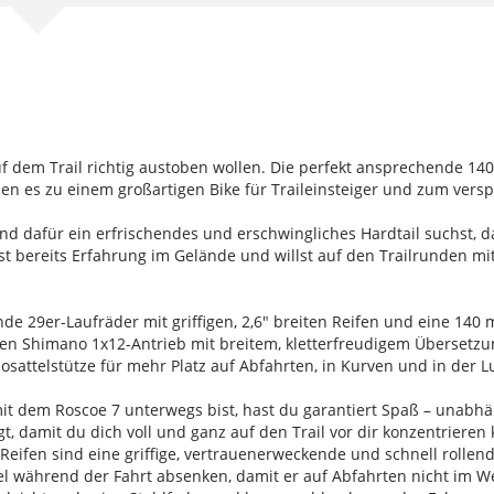
h auf dem Trail richtig austoben wollen. Die perfekt ansprechende 
 es zu einem großartigen Bike für Traileinsteiger und zum verspie
 und dafür ein erfrischendes und erschwingliches Hardtail suchst, 
hast bereits Erfahrung im Gelände und willst auf den Trailrunden
de 29er-Laufräder mit griffigen, 2,6" breiten Reifen und eine 14
en Shimano 1x12-Antrieb mit breitem, kletterfreudigem Übersetzun
attelstütze für mehr Platz auf Abfahrten, in Kurven und in der Lu
t dem Roscoe 7 unterwegs bist, hast du garantiert Spaß – unabhäng
t, damit du dich voll und ganz auf den Trail vor dir konzentrieren 
 Reifen sind eine griffige, vertrauenerweckende und schnell rolle
tel während der Fahrt absenken, damit er auf Abfahrten nicht im We