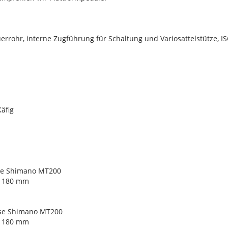
rrohr, interne Zugführung für Schaltung und Variosattelstütze, I
äfig
se Shimano MT200
, 180 mm
mse Shimano MT200
, 180 mm