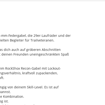
140-mm-Federgabel, die 29er-Laufräder und der
lten Begleiter für Trailveteranen.
das dich auch auf gröberen Abschnitten
 mit deinen Freunden uneingeschränkten Spaß
0 mm RockShox Recon-Gabel mit Lockout-
gsverhältnis, kraftvoll zupackenden,
ft.
ig von deinem Skill-Level. Es ist auf
kannst.
nde Kombination.
g ist.