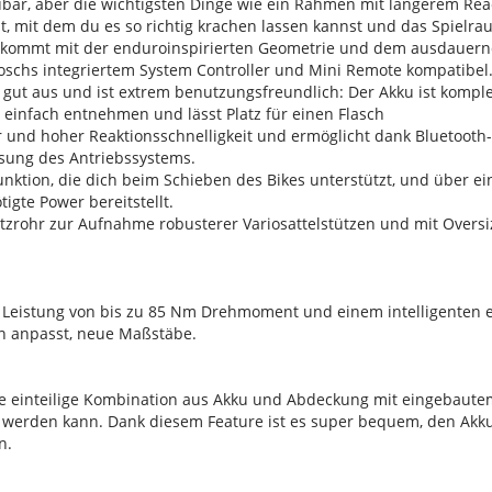
bar, aber die wichtigsten Dinge wie ein Rahmen mit längerem Reac
, mit dem du es so richtig krachen lassen kannst und das Spielra
n kommt mit der enduroinspirierten Geometrie und dem ausdauernd
schs integriertem System Controller und Mini Remote kompatibel
ht gut aus und ist extrem benutzungsfreundlich: Der Akku ist komp
 einfach entnehmen und lässt Platz für einen Flasch
r und hoher Reaktionsschnelligkeit und ermöglicht dank Bluetoot
sung des Antriebssystems.
Funktion, die dich beim Schieben des Bikes unterstützt, und über e
igte Power bereitstellt.
itzrohr zur Aufnahme robusterer Variosattelstützen und mit Oversi
r Leistung von bis zu 85 Nm Drehmoment und einem intelligenten
in anpasst, neue Maßstäbe.
ine einteilige Kombination aus Akku und Abdeckung mit eingebautem
werden kann. Dank diesem Feature ist es super bequem, den Akku
n.