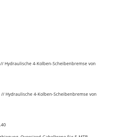
// Hydraulische 4-Kolben-Scheibenbremse von
// Hydraulische 4-Kolben-Scheibenbremse von
.40
orbiegung, Oversized-Gabelkrone für E-MTB,