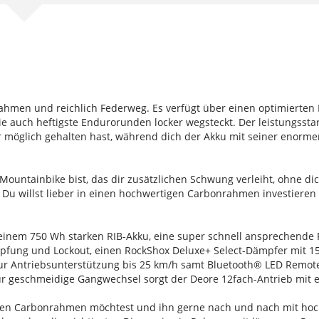
nrahmen und reichlich Federweg. Es verfügt über einen optimiert
 die auch heftigste Endurorunden locker wegsteckt. Der leistungsst
für möglich gehalten hast, während dich der Akku mit seiner enor
ountainbike bist, das dir zusätzlichen Schwung verleiht, ohne di
 Du willst lieber in einen hochwertigen Carbonrahmen investiere
inem 750 Wh starken RIB-Akku, eine super schnell ansprechende 
mpfung und Lockout, einen RockShox Deluxe+ Select-Dämpfer mit 
r Antriebsunterstützung bis 25 km/h samt Bluetooth® LED Remote 
 Für geschmeidige Gangwechsel sorgt der Deore 12fach-Antrieb mit
 einen Carbonrahmen möchtest und ihn gerne nach und nach mit h