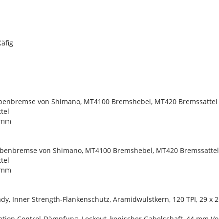
äfig
ibenbremse von Shimano, MT4100 Bremshebel, MT420 Bremssattel 
tel
3 mm
ibenbremse von Shimano, MT4100 Bremshebel, MT420 Bremssattel 
tel
3 mm
dy, Inner Strength-Flankenschutz, Aramidwulstkern, 120 TPI, 29 x 2
otion Control-Dämpfung, Lockout, konischer Gabelschaft, 44 mm V