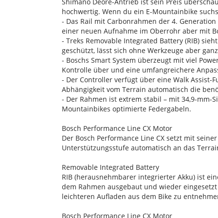
Shimano Deore-Antrieb ist sein Preis überschau
hochwertig. Wenn du ein E-Mountainbike suchst
- Das Rail mit Carbonrahmen der 4. Generatio
einer neuen Aufnahme im Oberrohr aber mit Bo
- Treks Removable Integrated Battery (RIB) sie
geschützt, lässt sich ohne Werkzeuge aber ganz
- Boschs Smart System überzeugt mit viel Powe
Kontrolle über und eine umfangreichere Anpas
- Der Controller verfügt über eine Walk Assist-
Abhängigkeit vom Terrain automatisch die benöt
- Der Rahmen ist extrem stabil – mit 34,9-mm-S
Mountainbikes optimierte Federgabeln.
Bosch Performance Line CX Motor
Der Bosch Performance Line CX setzt mit seine
Unterstützungsstufe automatisch an das Terra
Removable Integrated Battery
RIB (herausnehmbarer integrierter Akku) ist e
dem Rahmen ausgebaut und wieder eingesetzt 
leichteren Aufladen aus dem Bike zu entnehme
Bosch Performance Line CX Motor