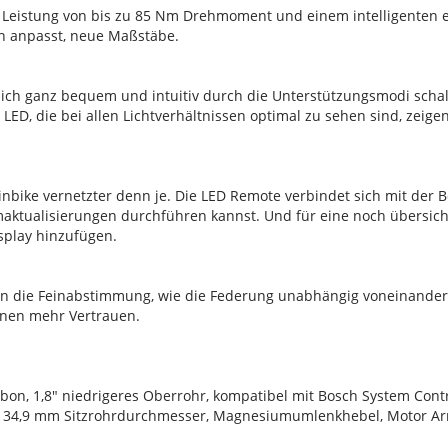
r Leistung von bis zu 85 Nm Drehmoment und einem intelligenten
in anpasst, neue Maßstäbe.
ich ganz bequem und intuitiv durch die Unterstützungsmodi schalt
 LED, die bei allen Lichtverhältnissen optimal zu sehen sind, zei
nbike vernetzter denn je. Die LED Remote verbindet sich mit der 
tualisierungen durchführen kannst. Und für eine noch übersichtl
splay hinzufügen.
uren die Feinabstimmung, wie die Federung unabhängig voneinande
tionen mehr Vertrauen.
 1,8" niedrigeres Oberrohr, kompatibel mit Bosch System Control
g, 34,9 mm Sitzrohrdurchmesser, Magnesiumumlenkhebel, Motor Ar