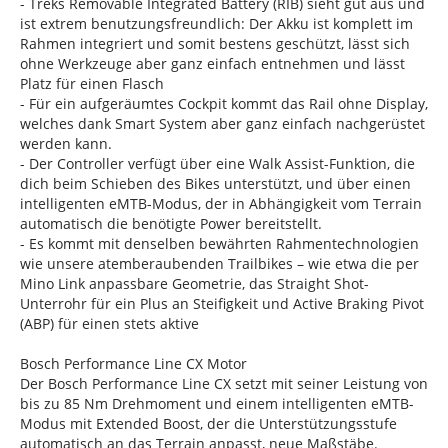
- Treks Removable Integrated Battery (RIB) sieht gut aus und
ist extrem benutzungsfreundlich: Der Akku ist komplett im
Rahmen integriert und somit bestens geschützt, lässt sich
ohne Werkzeuge aber ganz einfach entnehmen und lässt
Platz für einen Flasch
- Für ein aufgeräumtes Cockpit kommt das Rail ohne Display,
welches dank Smart System aber ganz einfach nachgerüstet
werden kann.
- Der Controller verfügt über eine Walk Assist-Funktion, die
dich beim Schieben des Bikes unterstützt, und über einen
intelligenten eMTB-Modus, der in Abhängigkeit vom Terrain
automatisch die benötigte Power bereitstellt.
- Es kommt mit denselben bewährten Rahmentechnologien
wie unsere atemberaubenden Trailbikes – wie etwa die per
Mino Link anpassbare Geometrie, das Straight Shot-
Unterrohr für ein Plus an Steifigkeit und Active Braking Pivot
(ABP) für einen stets aktive
Bosch Performance Line CX Motor
Der Bosch Performance Line CX setzt mit seiner Leistung von
bis zu 85 Nm Drehmoment und einem intelligenten eMTB-
Modus mit Extended Boost, der die Unterstützungsstufe
automatisch an das Terrain anpasst, neue Maßstäbe.