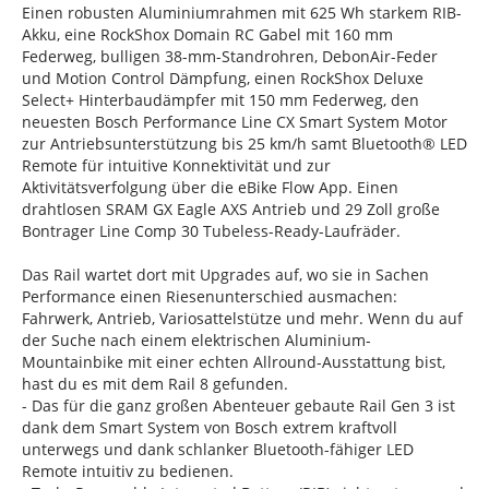
Einen robusten Aluminiumrahmen mit 625 Wh starkem RIB-
Akku, eine RockShox Domain RC Gabel mit 160 mm
Federweg, bulligen 38-mm-Standrohren, DebonAir-Feder
und Motion Control Dämpfung, einen RockShox Deluxe
Select+ Hinterbaudämpfer mit 150 mm Federweg, den
neuesten Bosch Performance Line CX Smart System Motor
zur Antriebsunterstützung bis 25 km/h samt Bluetooth® LED
Remote für intuitive Konnektivität und zur
Aktivitätsverfolgung über die eBike Flow App. Einen
drahtlosen SRAM GX Eagle AXS Antrieb und 29 Zoll große
Bontrager Line Comp 30 Tubeless-Ready-Laufräder.
Das Rail wartet dort mit Upgrades auf, wo sie in Sachen
Performance einen Riesenunterschied ausmachen:
Fahrwerk, Antrieb, Variosattelstütze und mehr. Wenn du auf
der Suche nach einem elektrischen Aluminium-
Mountainbike mit einer echten Allround-Ausstattung bist,
hast du es mit dem Rail 8 gefunden.
- Das für die ganz großen Abenteuer gebaute Rail Gen 3 ist
dank dem Smart System von Bosch extrem kraftvoll
unterwegs und dank schlanker Bluetooth-fähiger LED
Remote intuitiv zu bedienen.