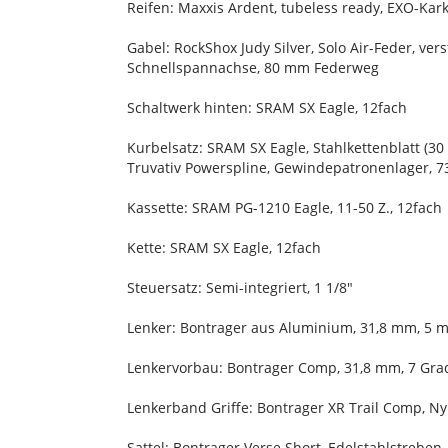
Reifen: Maxxis Ardent, tubeless ready, EXO-Karka
Gabel: RockShox Judy Silver, Solo Air-Feder, v
Schnellspannachse, 80 mm Federweg
Schaltwerk hinten: SRAM SX Eagle, 12fach
Kurbelsatz: SRAM SX Eagle, Stahlkettenblatt (3
Truvativ Powerspline, Gewindepatronenlager,
Kassette: SRAM PG-1210 Eagle, 11-50 Z., 12fach
Kette: SRAM SX Eagle, 12fach
Steuersatz: Semi-integriert, 1 1/8"
Lenker: Bontrager aus Aluminium, 31,8 mm, 5 
Lenkervorbau: Bontrager Comp, 31,8 mm, 7 Gra
Lenkerband Griffe: Bontrager XR Trail Comp, N
Sattel: Bontrager Verse Short, Edelstahlstreben