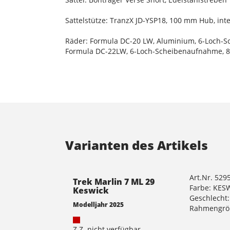
Sattelstütze: TranzX JD-YSP18, 100 mm Hub, in
Räder: Formula DC-20 LW, Aluminium, 6-Loch-
Formula DC-22LW, 6-Loch-Scheibenaufnahme, 8/
Varianten des Artikels
Art.Nr. 529
Trek Marlin 7 ML 29
Farbe: KES
Keswick
Geschlecht:
Modelljahr 2025
Rahmengrö
Z.Z. nicht verfügbar ,