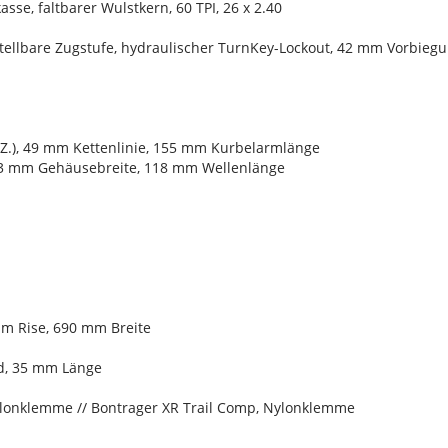
sse, faltbarer Wulstkern, 60 TPI, 26 x 2.40
erstellbare Zugstufe, hydraulischer TurnKey-Lockout, 42 mm Vorbieg
0 Z.), 49 mm Kettenlinie, 155 mm Kurbelarmlänge
 73 mm Gehäusebreite, 118 mm Wellenlänge
mm Rise, 690 mm Breite
d, 35 mm Länge
ylonklemme // Bontrager XR Trail Comp, Nylonklemme