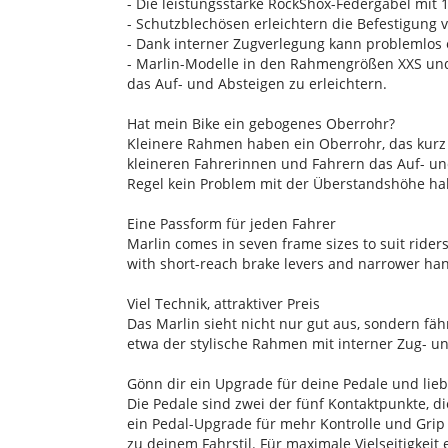
- Die leistungsstarke RockShox-Federgabel mi
- Schutzblechösen erleichtern die Befestigung 
- Dank interner Zugverlegung kann problemlos 
- Marlin-Modelle in den Rahmengrößen XXS un
das Auf- und Absteigen zu erleichtern.
Hat mein Bike ein gebogenes Oberrohr?
Kleinere Rahmen haben ein Oberrohr, das kurz 
kleineren Fahrerinnen und Fahrern das Auf- u
Regel kein Problem mit der Überstandshöhe ha
Eine Passform für jeden Fahrer
Marlin comes in seven frame sizes to suit rider
with short-reach brake levers and narrower hand
Viel Technik, attraktiver Preis
Das Marlin sieht nicht nur gut aus, sondern fähr
etwa der stylische Rahmen mit interner Zug- 
Gönn dir ein Upgrade für deine Pedale und lie
Die Pedale sind zwei der fünf Kontaktpunkte, d
ein Pedal-Upgrade für mehr Kontrolle und Grip 
zu deinem Fahrstil. Für maximale Vielseitigkeit