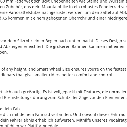
t 100 mm Federweg schluckt Unebenheiten wie Steine und Wurzeln 
von Zubehör, das dein Mountainbike in ein robustes Pendlerrad ve
eine Variosattelstütze nachgerüstet werden, um den Sattel auf Ab
d XS kommen mit einem gebogenen Oberrohr und einer niedrigere
vor dem Sitzrohr einen Bogen nach unten macht. Dieses Design so
nd Absteigen erleichtert. Die größeren Rahmen kommen mit einem 
ben.
s of any height, and Smart Wheel Size ensures you’re on the fastest
lebars that give smaller riders better comfort and control.
t sich auch großartig. Es ist vollgepackt mit Features, die normale
und Bremsleitungsführung zum Schutz der Züge vor den Elementen.
be dein Fah
ie dich mit deinem Fahrrad verbinden. Und obwohl dieses Fahrrad 
dein Fahrerlebnis erheblich aufwerten. Mithilfe unseres Pedalrat
 empfehlen wir Plattformpedale.