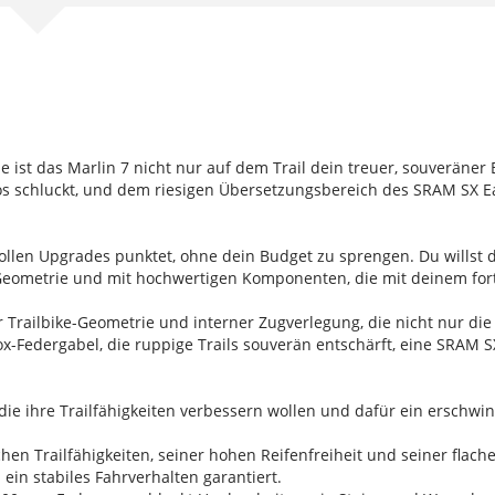
ist das Marlin 7 nicht nur auf dem Trail dein treuer, souveräner 
os schluckt, und dem riesigen Übersetzungsbereich des SRAM SX Eag
nvollen Upgrades punktet, ohne dein Budget zu sprengen. Du willst 
n Geometrie und mit hochwertigen Komponenten, die mit deinem fo
railbike-Geometrie und interner Zugverlegung, die nicht nur die 
x-Federgabel, die ruppige Trails souverän entschärft, eine SRAM S
e, die ihre Trailfähigkeiten verbessern wollen und dafür ein ersch
chen Trailfähigkeiten, seiner hohen Reifenfreiheit und seiner fla
 ein stabiles Fahrverhalten garantiert.