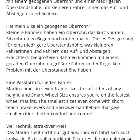
mit einem gebogenen Oberrohr und einer niedrigeren
Überstandshöhe, um kleineren Fahrer:innen das Auf- und
Absteigen zu erleichtern.
Hat mein Bike ein gebogenes Oberrohr?
Kleinere Rahmen haben ein Oberrohr, das kurz vor dem
Sitzrohr einen Bogen nach unten macht. Dieses Design sorgt
für eine niedrigere Überstandshöhe, was kleineren
Fahrerinnen und Fahrern das Auf- und Absteigen
erleichtert. Die größeren Rahmen kommen mit einem
geraden Oberrohr, da größere Fahrer in der Regel kein
Problem mit der Überstandshöhe haben.
Eine Passform für jeden Fahrer
Marlin comes in seven frame sizes to suit riders of any
height, and Smart Wheel Size ensures you’re on the fastest
wheel that fits. The smallest sizes even come with short-
reach brake levers and narrower handlebars that give
smaller riders better comfort and control.
Viel Technik, attraktiver Preis
Das Marlin sieht nicht nur gut aus, sondern fährt sich auch
großartig. Es ist vollgepackt mit Features, die normalerweise