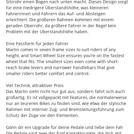
Sitzrohr einen Bogen nach unten macht. Dieses Design sorgt
für eine niedrigere Überstandshöhe, was kleineren
Fahrerinnen und Fahrern das Auf- und Absteigen
erleichtert. Die größeren Rahmen kommen mit einem
geraden Oberrohr, da größere Fahrer in der Regel kein
Problem mit der Überstandshöhe haben.
Eine Passform für jeden Fahrer
Marlin comes in seven frame sizes to suit riders of any
height, and Smart Wheel Size ensures you’re on the fastest
wheel that fits. The smallest sizes even come with short-
reach brake levers and narrower handlebars that give
smaller riders better comfort and control.
Viel Technik, attraktiver Preis
Das Marlin sieht nicht nur gut aus, sondern fährt sich auch
großartig. Es ist vollgepackt mit Features, die normalerweise
nur an teureren Bikes zu finden sind, wie etwa der stylische
Rahmen mit interner Zug- und Bremsleitungsführung zum
Schutz der Züge vor den Elementen.
Gönn dir ein Upgrade für deine Pedale und liebe dein Fah
Die Pedale sind zwei der fünf Kontaktpunkte, die dich mit