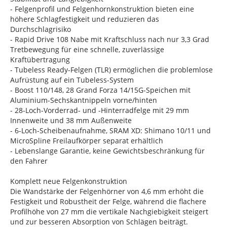
- Felgenprofil und Felgenhornkonstruktion bieten eine
höhere Schlagfestigkeit und reduzieren das
Durchschlagrisiko
- Rapid Drive 108 Nabe mit Kraftschluss nach nur 3,3 Grad
Tretbewegung für eine schnelle, zuverlässige
Kraftübertragung
- Tubeless Ready-Felgen (TLR) ermöglichen die problemlose
Aufrüstung auf ein Tubeless-System
- Boost 110/148, 28 Grand Forza 14/15G-Speichen mit
Aluminium-Sechskantnippeln vorne/hinten
- 28-Loch-Vorderrad- und -Hinterradfelge mit 29 mm
Innenweite und 38 mm Außenweite
- 6-Loch-Scheibenaufnahme, SRAM XD: Shimano 10/11 und
MicroSpline Freilaufkörper separat erhältlich
- Lebenslange Garantie, keine Gewichtsbeschränkung für
den Fahrer
Komplett neue Felgenkonstruktion
Die Wandstärke der Felgenhörner von 4,6 mm erhöht die
Festigkeit und Robustheit der Felge, während die flachere
Profilhöhe von 27 mm die vertikale Nachgiebigkeit steigert
und zur besseren Absorption von Schlägen beiträgt.