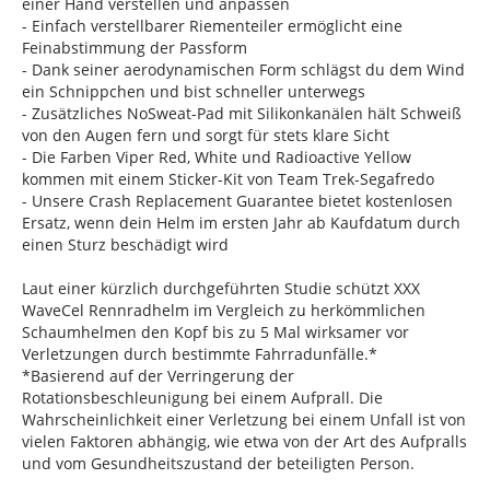
einer Hand verstellen und anpassen
- Einfach verstellbarer Riementeiler ermöglicht eine
Feinabstimmung der Passform
- Dank seiner aerodynamischen Form schlägst du dem Wind
ein Schnippchen und bist schneller unterwegs
- Zusätzliches NoSweat-Pad mit Silikonkanälen hält Schweiß
von den Augen fern und sorgt für stets klare Sicht
- Die Farben Viper Red, White und Radioactive Yellow
kommen mit einem Sticker-Kit von Team Trek-Segafredo
- Unsere Crash Replacement Guarantee bietet kostenlosen
Ersatz, wenn dein Helm im ersten Jahr ab Kaufdatum durch
einen Sturz beschädigt wird
Laut einer kürzlich durchgeführten Studie schützt XXX
WaveCel Rennradhelm im Vergleich zu herkömmlichen
Schaumhelmen den Kopf bis zu 5 Mal wirksamer vor
Verletzungen durch bestimmte Fahrradunfälle.*
*Basierend auf der Verringerung der
Rotationsbeschleunigung bei einem Aufprall. Die
Wahrscheinlichkeit einer Verletzung bei einem Unfall ist von
vielen Faktoren abhängig, wie etwa von der Art des Aufpralls
und vom Gesundheitszustand der beteiligten Person.