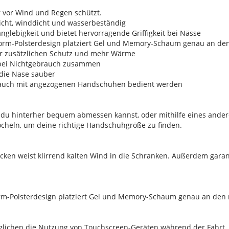
r vor Wind und Regen schützt.
eicht, winddicht und wasserbeständig
anglebigkeit und bietet hervorragende Griffigkeit bei Nässe
inForm-Polsterdesign platziert Gel und Memory-Schaum genau an den
ür zusätzlichen Schutz und mehr Wärme
e bei Nichtgebrauch zusammen
 die Nase sauber
s auch mit angezogenen Handschuhen bedient werden
 du hinterher bequem abmessen kannst, oder mithilfe eines andere
cheln, um deine richtige Handschuhgröße zu finden.
cken weist klirrend kalten Wind in die Schranken. Außerdem garan
Form-Polsterdesign platziert Gel und Memory-Schaum genau an den r
möglichen die Nutzung von Touchscreen-Geräten während der Fahrt.