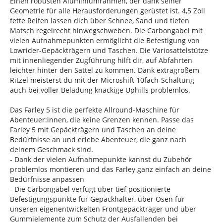
Einen robusten Aluminiumrahmen, der dank seiner
Geometrie für alle Herausforderungen gerüstet ist. 4,5 Zoll
fette Reifen lassen dich über Schnee, Sand und tiefen
Matsch regelrecht hinwegschweben. Die Carbongabel mit
vielen Aufnahmepunkten ermöglicht die Befestigung von
Lowrider-Gepäckträgern und Taschen. Die Variosattelstütze
mit innenliegender Zugführung hilft dir, auf Abfahrten
leichter hinter den Sattel zu kommen. Dank extragroßem
Ritzel meisterst du mit der Microshift 10fach-Schaltung
auch bei voller Beladung knackige Uphills problemlos.
Das Farley 5 ist die perfekte Allround-Maschine für
Abenteuer:innen, die keine Grenzen kennen. Passe das
Farley 5 mit Gepäckträgern und Taschen an deine
Bedürfnisse an und erlebe Abenteuer, die ganz nach
deinem Geschmack sind.
- Dank der vielen Aufnahmepunkte kannst du Zubehör
problemlos montieren und das Farley ganz einfach an deine
Bedürfnisse anpassen
- Die Carbongabel verfügt über tief positionierte
Befestigungspunkte für Gepäckhalter, über Ösen für
unseren eigenentwickelten Frontgepäckträger und über
Gummielemente zum Schutz der Ausfallenden bei