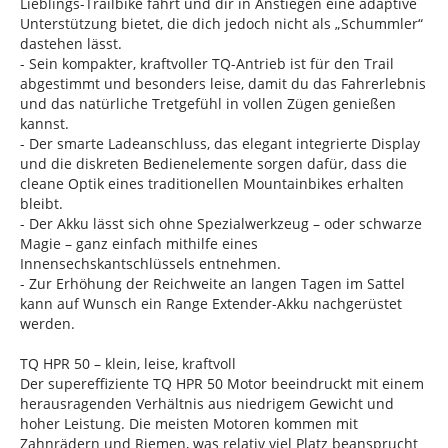
Lieblings-Trailbike fährt und dir in Anstiegen eine adaptive
Unterstützung bietet, die dich jedoch nicht als „Schummler“
dastehen lässt.
- Sein kompakter, kraftvoller TQ-Antrieb ist für den Trail
abgestimmt und besonders leise, damit du das Fahrerlebnis
und das natürliche Tretgefühl in vollen Zügen genießen
kannst.
- Der smarte Ladeanschluss, das elegant integrierte Display
und die diskreten Bedienelemente sorgen dafür, dass die
cleane Optik eines traditionellen Mountainbikes erhalten
bleibt.
- Der Akku lässt sich ohne Spezialwerkzeug – oder schwarze
Magie – ganz einfach mithilfe eines
Innensechskantschlüssels entnehmen.
- Zur Erhöhung der Reichweite an langen Tagen im Sattel
kann auf Wunsch ein Range Extender-Akku nachgerüstet
werden.
TQ HPR 50 – klein, leise, kraftvoll
Der supereffiziente TQ HPR 50 Motor beeindruckt mit einem
herausragenden Verhältnis aus niedrigem Gewicht und
hoher Leistung. Die meisten Motoren kommen mit
Zahnrädern und Riemen, was relativ viel Platz beansprucht