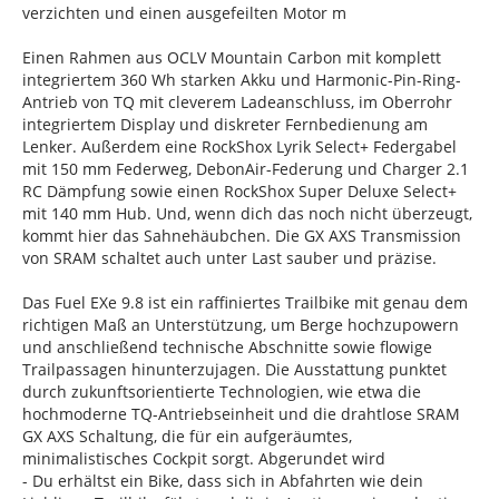
verzichten und einen ausgefeilten Motor m
Einen Rahmen aus OCLV Mountain Carbon mit komplett
integriertem 360 Wh starken Akku und Harmonic-Pin-Ring-
Antrieb von TQ mit cleverem Ladeanschluss, im Oberrohr
integriertem Display und diskreter Fernbedienung am
Lenker. Außerdem eine RockShox Lyrik Select+ Federgabel
mit 150 mm Federweg, DebonAir-Federung und Charger 2.1
RC Dämpfung sowie einen RockShox Super Deluxe Select+
mit 140 mm Hub. Und, wenn dich das noch nicht überzeugt,
kommt hier das Sahnehäubchen. Die GX AXS Transmission
von SRAM schaltet auch unter Last sauber und präzise.
Das Fuel EXe 9.8 ist ein raffiniertes Trailbike mit genau dem
richtigen Maß an Unterstützung, um Berge hochzupowern
und anschließend technische Abschnitte sowie flowige
Trailpassagen hinunterzujagen. Die Ausstattung punktet
durch zukunftsorientierte Technologien, wie etwa die
hochmoderne TQ-Antriebseinheit und die drahtlose SRAM
GX AXS Schaltung, die für ein aufgeräumtes,
minimalistisches Cockpit sorgt. Abgerundet wird
- Du erhältst ein Bike, dass sich in Abfahrten wie dein