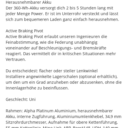
Herausnehmbarer Akku
Der 360-Wh-Akku versorgt dich 2 bis 5 Stunden lang mit
jeder Menge Power. Er ist im Unterrohr versteckt und lässt
sich zum bequemeren Laden ganz einfach herausnehmen.
Active Braking Pivot
Active Braking Pivot erlaubt unseren Ingenieuren die
Feinabstimmung, wie die Federung unabhängig
voneinander auf Beschleunigungs- und Bremskräfte
reagiert. Das vermittelt dir in kritischen Situationen mehr
Vertrauen.
Du entscheidest: flacher oder steiler Lenkwinkel
Installiere angewinkelte Lagerschalen (optional erhältlich),
um den um ein Grad anzuheben oder abzusenken, ohne die
Innenlagerhöhe zu beeinflussen.
Geschlecht: Uni
Rahmen: Alpha Platinum Aluminium, herausnehmbarer
Akku, interne Zugführung, Aluminiumumlenkhebel, 34,9 mm
Sitzrohrdurchmesser, Aufnahme für obere Kettenführung,
55 mm Kettenlinie, Mino Link, ABP, Boost148, UDH, 140 mm