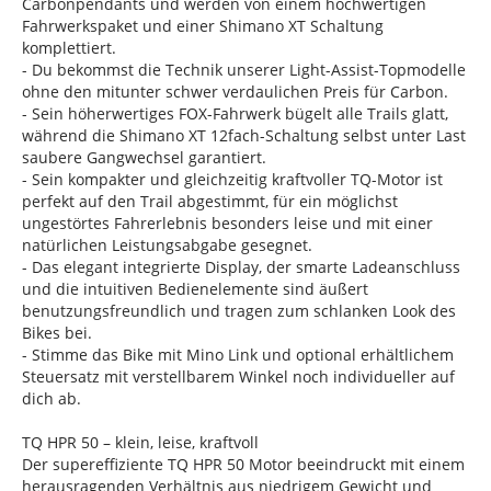
Carbonpendants und werden von einem hochwertigen
Fahrwerkspaket und einer Shimano XT Schaltung
komplettiert.
- Du bekommst die Technik unserer Light-Assist-Topmodelle
ohne den mitunter schwer verdaulichen Preis für Carbon.
- Sein höherwertiges FOX-Fahrwerk bügelt alle Trails glatt,
während die Shimano XT 12fach-Schaltung selbst unter Last
saubere Gangwechsel garantiert.
- Sein kompakter und gleichzeitig kraftvoller TQ-Motor ist
perfekt auf den Trail abgestimmt, für ein möglichst
ungestörtes Fahrerlebnis besonders leise und mit einer
natürlichen Leistungsabgabe gesegnet.
- Das elegant integrierte Display, der smarte Ladeanschluss
und die intuitiven Bedienelemente sind äußert
benutzungsfreundlich und tragen zum schlanken Look des
Bikes bei.
- Stimme das Bike mit Mino Link und optional erhältlichem
Steuersatz mit verstellbarem Winkel noch individueller auf
dich ab.
TQ HPR 50 – klein, leise, kraftvoll
Der supereffiziente TQ HPR 50 Motor beeindruckt mit einem
herausragenden Verhältnis aus niedrigem Gewicht und