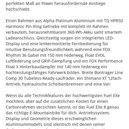
perfekten Maß an Power herausfordernde Anstiege
hochschiebt.
Einen Rahmen aus Alpha Platinum Aluminium mit TQ HPR50
Harmonic Pin-Ring Getriebe mit komplett im Rahmen
verbautem, herausnehmbarem 360-Wh-Akku samt smartem
Ladeanschluss. Gleichzeitig sorgen ein integriertes LED-
Display und eine lenkermontierte Fernbedienung für
intuitive Benutzungsfreundlichkeit, während eine FOX
Rhythm 36 Gabel mit 150 mm Federweg, Float EVOL
Luftfederung und GRIP-Dämpfung und ein FOX Performance
Float X Hinterbaudämpfer mit 140 mm Federweg ein
hochleistungsfähiges Fahrwerk bilden. Breite Bontrager Line
Comp 30 Tubeless-Ready-Laufräder, ein Shimano XT 12fach-
Antrieb, hydraulische Scheibenbremsen und eine Vari
Wenn du alle Technikfeatures der hochwertigsten Fuel EXe
möchtest, aber auf die zusätzlichen Kosten für einen
Carbonrahmen verzichten kannst, ist das Fuel EXe 8 genau
das richtige E-Mountainbike für dich. Antriebssystem,
Display und Geometrie dieses erschwinglichen
Aluminiummodells sind identisch mit denen seiner