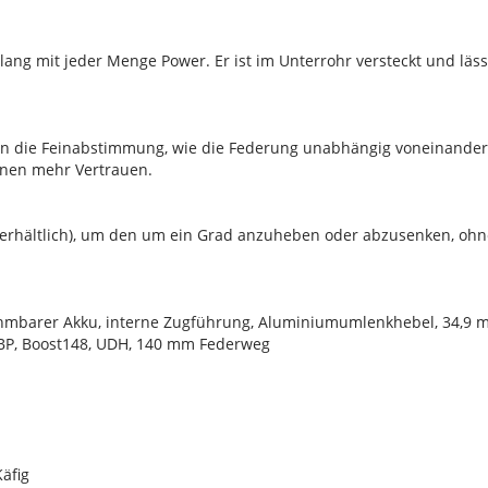
 lang mit jeder Menge Power. Er ist im Unterrohr versteckt und l
uren die Feinabstimmung, wie die Federung unabhängig voneinande
tionen mehr Vertrauen.
l
al erhältlich), um den um ein Grad anzuheben oder abzusenken, ohn
mbarer Akku, interne Zugführung, Aluminiumumlenkhebel, 34,9 
ABP, Boost148, UDH, 140 mm Federweg
äfig