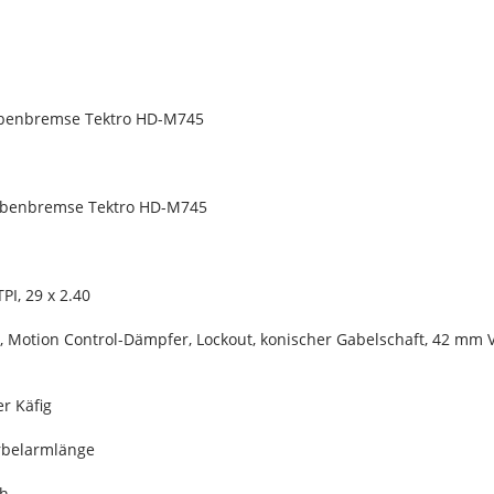
ibenbremse Tektro HD-M745
eibenbremse Tektro HD-M745
PI, 29 x 2.40
er, Motion Control-Dämpfer, Lockout, konischer Gabelschaft, 42 mm 
r Käfig
urbelarmlänge
ch