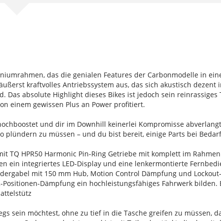
miniumrahmen, das die genialen Features der Carbonmodelle in ein
ußerst kraftvolles Antriebssystem aus, das sich akustisch dezent 
. Das absolute Highlight dieses Bikes ist jedoch sein reinrassiges 
on einem gewissen Plus an Power profitiert.
ochboostet und dir im Downhill keinerlei Kompromisse abverlangt. D
plündern zu müssen – und du bist bereit, einige Parts bei Bedarf
mit TQ HPR50 Harmonic Pin-Ring Getriebe mit komplett im Rahm
n ein integriertes LED-Display und eine lenkermontierte Fernbedie
federgabel mit 150 mm Hub, Motion Control Dämpfung und Lockout-
ositionen-Dämpfung ein hochleistungsfähiges Fahrwerk bilden. 
ttelstütz
 sein möchtest, ohne zu tief in die Tasche greifen zu müssen, dan