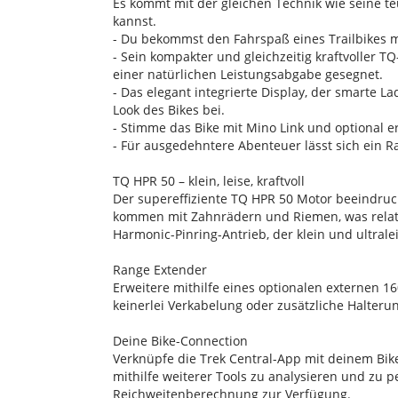
Es kommt mit der gleichen Technik wie seine te
kannst.
- Du bekommst den Fahrspaß eines Trailbikes mi
- Sein kompakter und gleichzeitig kraftvoller T
einer natürlichen Leistungsabgabe gesegnet.
- Das elegant integrierte Display, der smarte
Look des Bikes bei.
- Stimme das Bike mit Mino Link und optional er
- Für ausgedehntere Abenteuer lässt sich ein R
TQ HPR 50 – klein, leise, kraftvoll
Der supereffiziente TQ HPR 50 Motor beeindru
kommen mit Zahnrädern und Riemen, was relativ
Harmonic-Pinring-Antrieb, der klein und ultralei
Range Extender
Erweitere mithilfe eines optionalen externen 1
keinerlei Verkabelung oder zusätzliche Halteru
Deine Bike-Connection
Verknüpfe die Trek Central-App mit deinem Bik
mithilfe weiterer Tools zu analysieren und zu p
Reichweitenberechnung zur Verfügung.