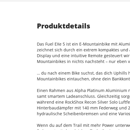
Produktdetails
Das Fuel EXe 5 ist ein E-Mountainbike mit Alu
zeichnet sich durch ein extrem kompaktes und ä
Display und eine intuitive Remote gesteuert wird
Mountainbikes in nichts nachsteht – nur eben v
… du nach einem Bike suchst, das dich Uphills h
Mountainbikes eintauchen, ohne dein Bankkonto 
Einen Rahmen aus Alpha Platinum Aluminium 
samt smartem Ladeanschluss. Gleichzeitig sorge
während eine RockShox Recon Silver Solo Luft
Hinterbaudämpfer mit 140 mm Federweg und 2-P
hydraulische Scheibenbremsen und eine Variosa
Wenn du auf dem Trail mit mehr Power unterwegs