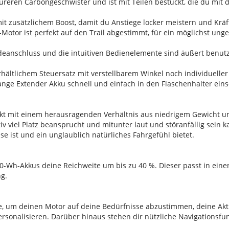
ureren Carbongeschwister und ist mit Teilen bestückt, die du mit 
t zusätzlichem Boost, damit du Anstiege locker meistern und Kräft
Q-Motor ist perfekt auf den Trail abgestimmt, für ein möglichst ung
 Ladeanschluss und die intuitiven Bedienelemente sind äußert ben
hältlichem Steuersatz mit verstellbarem Winkel noch individueller
ange Extender Akku schnell und einfach in den Flaschenhalter eins
ckt mit einem herausragenden Verhältnis aus niedrigem Gewicht u
 viel Platz beansprucht und mitunter laut und störanfällig sein 
se ist und ein unglaublich natürliches Fahrgefühl bietet.
60-Wh-Akkus deine Reichweite um bis zu 40 %. Dieser passt in eine
ng.
e, um deinen Motor auf deine Bedürfnisse abzustimmen, deine Akti
ersonalisieren. Darüber hinaus stehen dir nützliche Navigationsfun