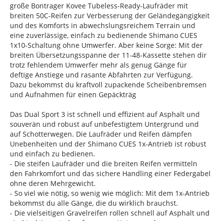
große Bontrager Kovee Tubeless-Ready-Laufräder mit
breiten 50C-Reifen zur Verbesserung der Geländegängigkeit
und des Komforts in abwechslungsreichem Terrain und
eine zuverlässige, einfach zu bedienende Shimano CUES
1x10-Schaltung ohne Umwerfer. Aber keine Sorge: Mit der
breiten Übersetzungsspanne der 11-48-Kassette stehen dir
trotz fehlendem Umwerfer mehr als genug Gänge für
deftige Anstiege und rasante Abfahrten zur Verfügung.
Dazu bekommst du kraftvoll zupackende Scheibenbremsen
und Aufnahmen für einen Gepäckträg
Das Dual Sport 3 ist schnell und effizient auf Asphalt und
souverän und robust auf unbefestigtem Untergrund und
auf Schotterwegen. Die Laufräder und Reifen dämpfen
Unebenheiten und der Shimano CUES 1x-Antrieb ist robust
und einfach zu bedienen.
- Die steifen Laufräder und die breiten Reifen vermitteln
den Fahrkomfort und das sichere Handling einer Federgabel
ohne deren Mehrgewicht.
- So viel wie nötig, so wenig wie möglich: Mit dem 1x-Antrieb
bekommst du alle Gänge, die du wirklich brauchst.
- Die vielseitigen Gravelreifen rollen schnell auf Asphalt und