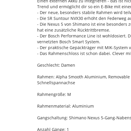
Einen externen Akku zu integrieren - das ist ni
Trend und ermöglicht dir so ein E-Bike mit ein
- Der neue, besonders stabile Rahmen wird teil
- Die SR Suntour NVX30 erhöht den Federweg auf
- Die Nexus 5 von Shimano ist eine besonders zu
hat eine zusätzliche Rücktrittbremse.
- Der Bosch Performance Line ist wohldosiert. D
vernetzten Bosch Smart System.
- Der praktische Gepäckträger mit MIK-System von
- Das Rahmenschloss ist schon dabei. Clever mi
Geschlecht: Damen
Rahmen: Alpha Smooth Aluminium, Removable I
Schnellspannachse
Rahmengröße: M
Rahmenmaterial: Aluminium
Gangschaltung: Shimano Nexus 5-Gang-Nabensc
Anzahl Gänge: 1