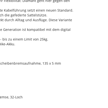
hr Flexibilität: Diamant geht hier gegen den
rte Kabelführung setzt einen neuen Standard.
h die gefederte Sattelstütze.
ekt durch Alltag und Ausflüge. Diese Variante
ue Generation ist kompatibel mit dem digital
 - bis zu einem Limit von 25kg.
Bike-Akku.
t-Scheibenbremsaufnahme, 135 x 5 mm
emse, 32-Loch