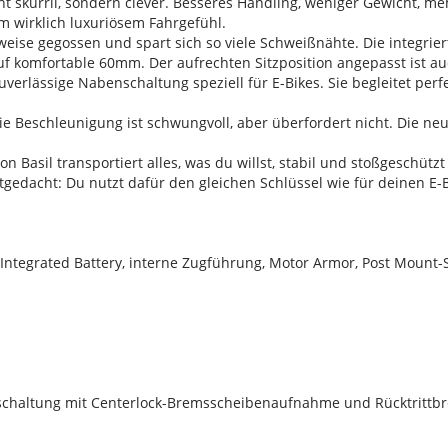
cht skurril, sondern clever. Besseres Handling, weniger Gewicht, me
em wirklich luxuriösem Fahrgefühl.
weise gegossen und spart sich so viele Schweißnähte. Die integrie
 komfortable 60mm. Der aufrechten Sitzposition angepasst ist auc
verlässige Nabenschaltung speziell für E-Bikes. Sie begleitet perf
ie Beschleunigung ist schwungvoll, aber überfordert nicht. Die ne
 Basil transportiert alles, was du willst, stabil und stoßgeschützt
tgedacht: Du nutzt dafür den gleichen Schlüssel wie für deinen E-
ntegrated Battery, interne Zugführung, Motor Armor, Post Moun
haltung mit Centerlock-Bremsscheibenaufnahme und Rücktrittbr