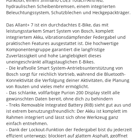
Funktion, einem Shimano CUES 10fach-Antrieb,
hydraulischen Scheibenbremsen, einem integrierten
Beleuchtungssystem, Schutzblechen und Heckgepäckträger.
Das Allant+ 7 ist ein durchdachtes E-Bike, das mit
leistungsstarkem Smart System von Bosch, komplett
integriertem Akku, vibrationsdämpfender Federgabel und
praktischen Features ausgestattet ist. Die hochwertige
Komponentengruppe garantiert die langfristige
Zuverlässigkeit und hohe Langlebigkeit dieses
uneingeschränkt alltagstauglichen E-Bikes.
- Die kraftvolle Smart System-Antriebsunterstützung von
Bosch sorgt für reichlich Vortrieb, während die Bluetooth-
Konnektivität die Verfolgung deiner Aktivitäten, die Planung
von Routen und vieles mehr ermöglicht.
- Das schlanke, vollfarbige Purion 200 Display stellt alle
gewünschten Daten bereit, ohne dich zu behindern
- Treks Removable Integrated Battery (RIB) sieht gut aus und
ist extrem benutzungsfreundlich: Der Akku ist komplett im
Rahmen integriert und lässt sich ohne Werkzeug ganz
einfach entnehmen.
- Dank der Lockout-Funktion der Federgabel bist du jederzeit
effizient unterwegs: blockiert auf glattem Asphalt, geöffnet