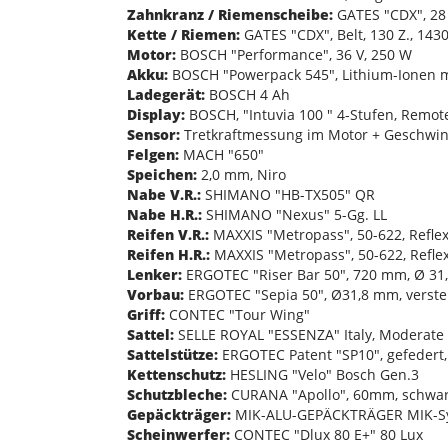
Zahnkranz / Riemenscheibe:
GATES "CDX", 28 
Kette / Riemen:
GATES "CDX", Belt, 130 Z., 14
Motor:
BOSCH "Performance", 36 V, 250 W
Akku:
BOSCH "Powerpack 545", Lithium-Ionen 
Ladegerät:
BOSCH 4 Ah
Display:
BOSCH, "Intuvia 100 " 4-Stufen, Remote
Sensor:
Tretkraftmessung im Motor + Geschwin
Felgen:
MACH "650"
Speichen:
2,0 mm, Niro
Nabe V.R.:
SHIMANO "HB-TX505" QR
Nabe H.R.:
SHIMANO "Nexus" 5-Gg. LL
Reifen V.R.:
MAXXIS "Metropass", 50-622, Refle
Reifen H.R.:
MAXXIS "Metropass", 50-622, Refle
Lenker:
ERGOTEC "Riser Bar 50", 720 mm, Ø 31
Vorbau:
ERGOTEC "Sepia 50", Ø31,8 mm, verste
Griff:
CONTEC "Tour Wing"
Sattel:
SELLE ROYAL "ESSENZA" Italy, Moderate
Sattelstütze:
ERGOTEC Patent "SP10", gefedert,
Kettenschutz:
HESLING "Velo" Bosch Gen.3
Schutzbleche:
CURANA "Apollo", 60mm, schwarz
Gepäckträger:
MIK-ALU-GEPÄCKTRÄGER MIK-S
Scheinwerfer:
CONTEC "Dlux 80 E+" 80 Lux