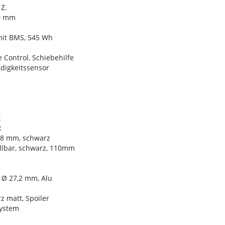
Z.
30 mm
mit BMS, 545 Wh
 Control, Schiebehilfe
digkeitssensor
x
x
,8 mm, schwarz
llbar, schwarz, 110mm
 Ø 27,2 mm, Alu
 matt, Spoiler
ystem