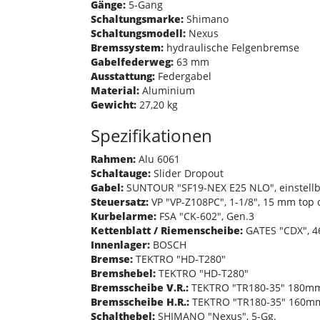
Gänge:
5-Gang
Schaltungsmarke:
Shimano
Schaltungsmodell:
Nexus
Bremssystem:
hydraulische Felgenbremse
Gabelfederweg:
63 mm
Ausstattung:
Federgabel
Material:
Aluminium
Gewicht:
27,20 kg
Spezifikationen
Rahmen:
Alu 6061
Schaltauge:
Slider Dropout
Gabel:
SUNTOUR "SF19-NEX E25 NLO", einstellb
Steuersatz:
VP "VP-Z108PC", 1-1/8", 15 mm top 
Kurbelarme:
FSA "CK-602", Gen.3
Kettenblatt / Riemenscheibe:
GATES "CDX", 46
Innenlager:
BOSCH
Bremse:
TEKTRO "HD-T280"
Bremshebel:
TEKTRO "HD-T280"
Bremsscheibe V.R.:
TEKTRO "TR180-35" 180mm,
Bremsscheibe H.R.:
TEKTRO "TR180-35" 160mm
Schalthebel:
SHIMANO "Nexus", 5-Gg.