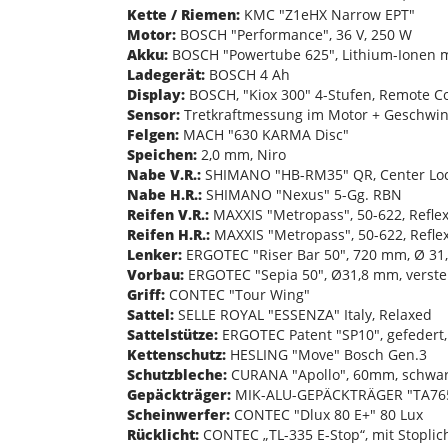
Kette / Riemen:
KMC "Z1eHX Narrow EPT"
Motor:
BOSCH "Performance", 36 V, 250 W
Akku:
BOSCH "Powertube 625", Lithium-Ionen 
Ladegerät:
BOSCH 4 Ah
Display:
BOSCH, "Kiox 300" 4-Stufen, Remote Co
Sensor:
Tretkraftmessung im Motor + Geschwin
Felgen:
MACH "630 KARMA Disc"
Speichen:
2,0 mm, Niro
Nabe V.R.:
SHIMANO "HB-RM35" QR, Center Lo
Nabe H.R.:
SHIMANO "Nexus" 5-Gg. RBN
Reifen V.R.:
MAXXIS "Metropass", 50-622, Refle
Reifen H.R.:
MAXXIS "Metropass", 50-622, Refle
Lenker:
ERGOTEC "Riser Bar 50", 720 mm, Ø 31
Vorbau:
ERGOTEC "Sepia 50", Ø31,8 mm, verste
Griff:
CONTEC "Tour Wing"
Sattel:
SELLE ROYAL "ESSENZA" Italy, Relaxed
Sattelstütze:
ERGOTEC Patent "SP10", gefedert,
Kettenschutz:
HESLING "Move" Bosch Gen.3
Schutzbleche:
CURANA "Apollo", 60mm, schwarz
Gepäckträger:
MIK-ALU-GEPÄCKTRÄGER "TA765
Scheinwerfer:
CONTEC "Dlux 80 E+" 80 Lux
Rücklicht:
CONTEC „TL-335 E-Stop“, mit Stoplic