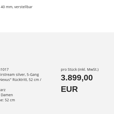
 40 mm, verstellbar
81017
pro Stück (inkl. MwSt.)
airstream silver, 5-Gang
3.899,00
xus" Rücktritt, 52 cm /
EUR
warz
: Damen
e: 52 cm