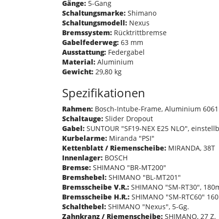
Gänge:
5-Gang
Schaltungsmarke:
Shimano
Schaltungsmodell:
Nexus
Bremssystem:
Rücktrittbremse
Gabelfederweg:
63 mm
Ausstattung:
Federgabel
Material:
Aluminium
Gewicht:
29,80 kg
Spezifikationen
Rahmen:
Bosch-Intube-Frame, Aluminium 6061
Schaltauge:
Slider Dropout
Gabel:
SUNTOUR "SF19-NEX E25 NLO", einstellb
Kurbelarme:
Miranda "PSI"
Kettenblatt / Riemenscheibe:
MIRANDA, 38T
Innenlager:
BOSCH
Bremse:
SHIMANO "BR-MT200"
Bremshebel:
SHIMANO "BL-MT201"
Bremsscheibe V.R.:
SHIMANO "SM-RT30", 180m
Bremsscheibe H.R.:
SHIMANO "SM-RTC60" 16
Schalthebel:
SHIMANO "Nexus", 5-Gg.
Zahnkranz / Riemenscheibe:
SHIMANO, 27 Z.