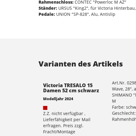
Rahmenschloss:
CONTEC "Powerloc M AZ"
Ständer:
URSUS "King2", für Victoria Hinterbau,
Pedale:
UNION "SP-828", Alu, Antislip
Varianten des Artikels
Art.Nr. 029
Victoria TRESALO 15
Wave, 28", 
Damen 52 cm schwarz
SHIMANO "Ne
Modelljahr 2024
M
Farbe: sch
Geschlecht
Z.Z. nicht verfügbar ,
Rahmenhöh
Lieferfähigkeit per Mail
erfragen. Preis zzgl.
Fracht/Montage