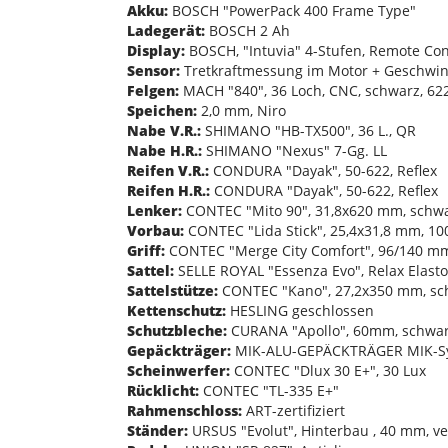
Akku:
BOSCH "PowerPack 400 Frame Type"
Ladegerät:
BOSCH 2 Ah
Display:
BOSCH, "Intuvia" 4-Stufen, Remote Cont
Sensor:
Tretkraftmessung im Motor + Geschwin
Felgen:
MACH "840", 36 Loch, CNC, schwarz, 62
Speichen:
2,0 mm, Niro
Nabe V.R.:
SHIMANO "HB-TX500", 36 L., QR
Nabe H.R.:
SHIMANO "Nexus" 7-Gg. LL
Reifen V.R.:
CONDURA "Dayak", 50-622, Reflex
Reifen H.R.:
CONDURA "Dayak", 50-622, Reflex
Lenker:
CONTEC "Mito 90", 31,8x620 mm, schw
Vorbau:
CONTEC "Lida Stick", 25,4x31,8 mm, 1
Griff:
CONTEC "Merge City Comfort", 96/140 m
Sattel:
SELLE ROYAL "Essenza Evo", Relax Elast
Sattelstütze:
CONTEC "Kano", 27,2x350 mm, sc
Kettenschutz:
HESLING geschlossen
Schutzbleche:
CURANA "Apollo", 60mm, schwa
Gepäckträger:
MIK-ALU-GEPÄCKTRÄGER MIK-S
Scheinwerfer:
CONTEC "Dlux 30 E+", 30 Lux
Rücklicht:
CONTEC "TL-335 E+"
Rahmenschloss:
ART-zertifiziert
Ständer:
URSUS "Evolut", Hinterbau , 40 mm, ve