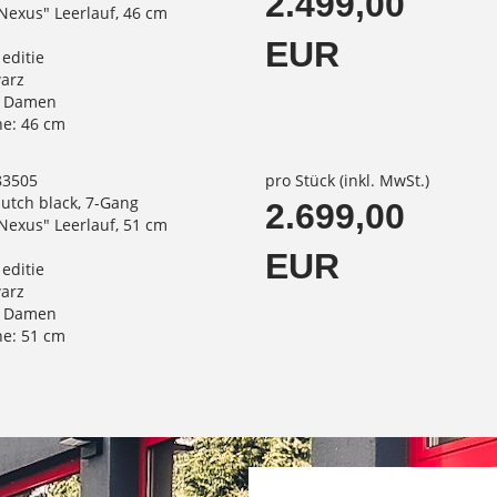
2.499,00
exus" Leerlauf, 46 cm
EUR
 editie
warz
: Damen
e: 46 cm
83505
pro Stück (inkl. MwSt.)
dutch black, 7-Gang
2.699,00
exus" Leerlauf, 51 cm
EUR
 editie
warz
: Damen
e: 51 cm