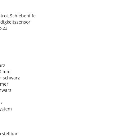
rol, Schiebehilfe
digkeitssensor
2-23
arz
00 mm
m schwarz
omer
hwarz
rz
ystem
rstellbar