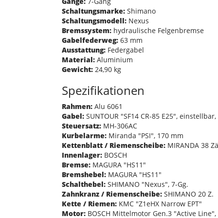
Gänge:
7-Gang
Schaltungsmarke:
Shimano
Schaltungsmodell:
Nexus
Bremssystem:
hydraulische Felgenbremse
Gabelfederweg:
63 mm
Ausstattung:
Federgabel
Material:
Aluminium
Gewicht:
24,90 kg
Spezifikationen
Rahmen:
Alu 6061
Gabel:
SUNTOUR "SF14 CR-85 E25", einstellbar, 
Steuersatz:
MH-306AC
Kurbelarme:
Miranda "PSI", 170 mm
Kettenblatt / Riemenscheibe:
MIRANDA 38 Zäh
Innenlager:
BOSCH
Bremse:
MAGURA "HS11"
Bremshebel:
MAGURA "HS11"
Schalthebel:
SHIMANO "Nexus", 7-Gg.
Zahnkranz / Riemenscheibe:
SHIMANO 20 Z.
Kette / Riemen:
KMC "Z1eHX Narrow EPT"
Motor:
BOSCH Mittelmotor Gen.3 "Active Line", 