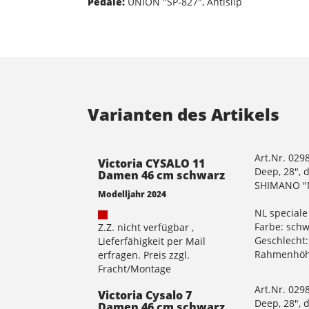
Pedale:
UNION "SP-827", Antislip
Varianten des Artikels
Art.Nr. 029
Victoria CYSALO 11
Deep, 28", 
Damen 46 cm schwarz
SHIMANO "N
Modelljahr 2024
NL speciale
Farbe: sch
Z.Z. nicht verfügbar ,
Geschlecht
Lieferfähigkeit per Mail
Rahmenhöh
erfragen. Preis zzgl.
Fracht/Montage
Art.Nr. 029
Victoria Cysalo 7
Deep, 28", 
Damen 46 cm schwarz