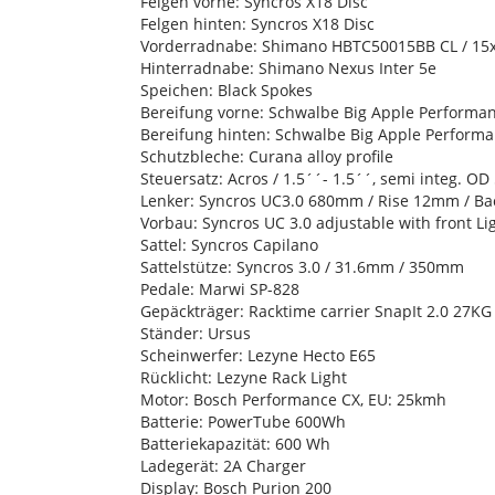
Felgen vorne: Syncros X18 Disc
Felgen hinten: Syncros X18 Disc
Vorderradnabe: Shimano HBTC50015BB CL / 1
Hinterradnabe: Shimano Nexus Inter 5e
Speichen: Black Spokes
Bereifung vorne: Schwalbe Big Apple Performan
Bereifung hinten: Schwalbe Big Apple Performa
Schutzbleche: Curana alloy profile
Steuersatz: Acros / 1.5´´- 1.5´´, semi integ. 
Lenker: Syncros UC3.0 680mm / Rise 12mm / B
Vorbau: Syncros UC 3.0 adjustable with front L
Sattel: Syncros Capilano
Sattelstütze: Syncros 3.0 / 31.6mm / 350mm
Pedale: Marwi SP-828
Gepäckträger: Racktime carrier SnapIt 2.0 27KG
Ständer: Ursus
Scheinwerfer: Lezyne Hecto E65
Rücklicht: Lezyne Rack Light
Motor: Bosch Performance CX, EU: 25kmh
Batterie: PowerTube 600Wh
Batteriekapazität: 600 Wh
Ladegerät: 2A Charger
Display: Bosch Purion 200