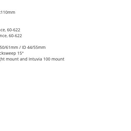
5x110mm
ce, 60-622
nce, 60-622
OD 50/61mm / ID 44/55mm
acksweep 15°
ight mount and Intuvia 100 mount