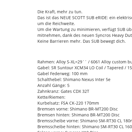
Die Kraft, mehr zu tun.
Das ist das NEUE SCOTT SUB eRIDE: ein elekt
um die Reichweite.
Um die Wartung zu minimieren, verfügt SUB übe
mitnehmen, dank des neuen Syncros Heavy Duty 
Keine Barrieren mehr. Das SUB bewegt dich.
Rahmen: Alloy S-XL=29´´ / 6061 Alloy custom bu
Gabel: SR Suntour XCM34 LO Coil / Tapered / 15
Gabel Federweg: 100 mm
Schalthebel: Shimano Nexus Inter 5e
Anzahl Gänge: 5
Zahnkranz: Gates CDX 32T
Kette/Riemen:
Kurbelsatz: FSA CK-220 170mm
Bremsen vorne: Shimano BR-MT200 Disc
Bremsen hinten: Shimano BR-MT200 Disc
Bremsscheibe vorne: Shimano SM-RT30 CL 18
Bremsscheibe hinten: Shimano SM-RT30 CL 1