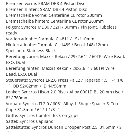
Bremsen vorne: SRAM DB8 4 Piston Disc
Bremsen hinten: SRAM DB8 4 Piston Disc
Bremsscheibe vorne: Centerline CL rotor 200mm
Bremsscheibe hinten: Centerline CL rotor 200mm
Felgen: Syncros MD30 / 32H / 30mm / Pin Joint, Tubeless
ready
Vorderradnabe: Formula CL-811 / 15x110mm
Hinterradnabe: Formula CL-148S / Boost 148x12mm
Speichen: Stainless Black
Bereifung vorne: Maxxis Rekon / 29x2.6´´ / 60TPI Wire Bead,
EXO, Dual
Bereifung hinten: Maxxis Rekon / 29x2.6´´ / 60TPI Wire
Bead, EXO, Dual
Steuersatz: Syncros ER2.0 Press Fit E2 / Tapered 1.5´´-1 1/8
´´, OD 52/62mm / ID 44/56mm
Lenker: Syncros Hixon 2.0 Rise / Alloy 6061D.B., 20mm rise /
8° / 760mm
Vorbau: Syncros FL2.0 / 6061 Alloy, L-Shape Spacer & Top
Cap / 31.8mm / 6° / 1 1/8´´
Griffe: Syncros Comfort lock-on grips
Sattel: Syncros Capilano
Sattelstütze: Syncros Duncan Dropper Post 2.5, 31.6mm / S