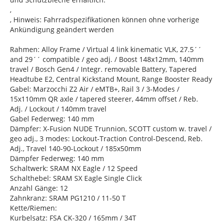
,
, Hinweis: Fahrradspezifikationen können ohne vorherige
Ankündigung geändert werden
Rahmen: Alloy Frame / Virtual 4 link kinematic VLK, 27.5´´
and 29´´ compatible / geo adj. / Boost 148x12mm, 140mm
travel / Bosch Gen4 / Integr. removable Battery, Tapered
Headtube E2, Central Kickstand Mount, Range Booster Ready
Gabel: Marzocchi Z2 Air / eMTB+, Rail 3 / 3-Modes /
15x110mm QR axle / tapered steerer, 44mm offset / Reb.
Adj. / Lockout / 140mm travel
Gabel Federweg: 140 mm
Dämpfer: X-Fusion NUDE Trunnion, SCOTT custom w. travel /
geo adj., 3 modes: Lockout-Traction Control-Descend, Reb.
Adj., Travel 140-90-Lockout / 185x50mm
Dämpfer Federweg: 140 mm
Schaltwerk: SRAM NX Eagle / 12 Speed
Schalthebel: SRAM SX Eagle Single Click
Anzahl Gänge: 12
Zahnkranz: SRAM PG1210 / 11-50 T
Kette/Riemen:
Kurbelsatz: FSA CK-320 / 165mm / 34T