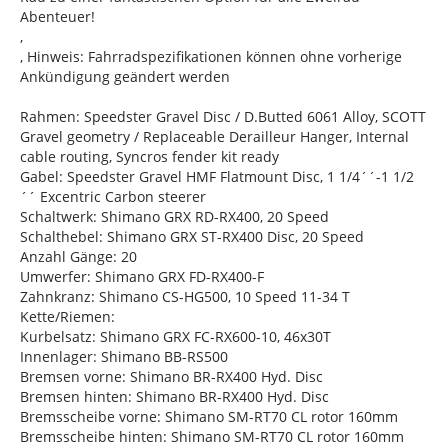
Abenteuer!
,
, Hinweis: Fahrradspezifikationen können ohne vorherige
Ankündigung geändert werden
Rahmen: Speedster Gravel Disc / D.Butted 6061 Alloy, SCOTT
Gravel geometry / Replaceable Derailleur Hanger, Internal
cable routing, Syncros fender kit ready
Gabel: Speedster Gravel HMF Flatmount Disc, 1 1/4´´-1 1/2
´´ Excentric Carbon steerer
Schaltwerk: Shimano GRX RD-RX400, 20 Speed
Schalthebel: Shimano GRX ST-RX400 Disc, 20 Speed
Anzahl Gänge: 20
Umwerfer: Shimano GRX FD-RX400-F
Zahnkranz: Shimano CS-HG500, 10 Speed 11-34 T
Kette/Riemen:
Kurbelsatz: Shimano GRX FC-RX600-10, 46x30T
Innenlager: Shimano BB-RS500
Bremsen vorne: Shimano BR-RX400 Hyd. Disc
Bremsen hinten: Shimano BR-RX400 Hyd. Disc
Bremsscheibe vorne: Shimano SM-RT70 CL rotor 160mm
Bremsscheibe hinten: Shimano SM-RT70 CL rotor 160mm