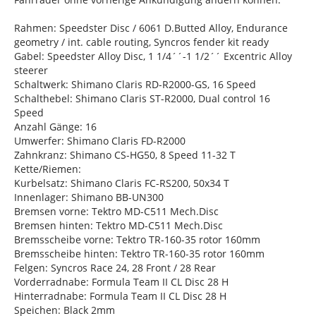
Rahmen: Speedster Disc / 6061 D.Butted Alloy, Endurance
geometry / int. cable routing, Syncros fender kit ready
Gabel: Speedster Alloy Disc, 1 1/4´´-1 1/2´´ Excentric Alloy
steerer
Schaltwerk: Shimano Claris RD-R2000-GS, 16 Speed
Schalthebel: Shimano Claris ST-R2000, Dual control 16
Speed
Anzahl Gänge: 16
Umwerfer: Shimano Claris FD-R2000
Zahnkranz: Shimano CS-HG50, 8 Speed 11-32 T
Kette/Riemen:
Kurbelsatz: Shimano Claris FC-RS200, 50x34 T
Innenlager: Shimano BB-UN300
Bremsen vorne: Tektro MD-C511 Mech.Disc
Bremsen hinten: Tektro MD-C511 Mech.Disc
Bremsscheibe vorne: Tektro TR-160-35 rotor 160mm
Bremsscheibe hinten: Tektro TR-160-35 rotor 160mm
Felgen: Syncros Race 24, 28 Front / 28 Rear
Vorderradnabe: Formula Team II CL Disc 28 H
Hinterradnabe: Formula Team II CL Disc 28 H
Speichen: Black 2mm