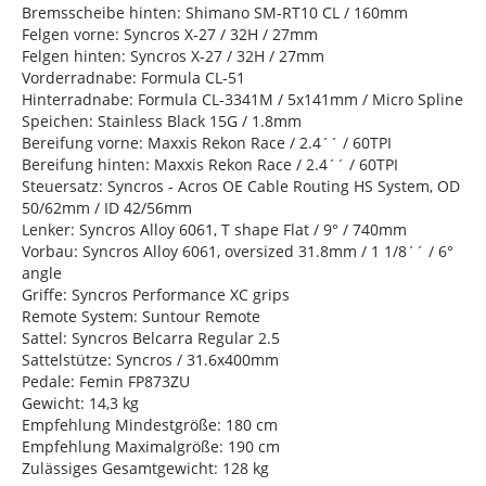
Bremsscheibe hinten: Shimano SM-RT10 CL / 160mm
Felgen vorne: Syncros X-27 / 32H / 27mm
Felgen hinten: Syncros X-27 / 32H / 27mm
Vorderradnabe: Formula CL-51
Hinterradnabe: Formula CL-3341M / 5x141mm / Micro Spline
Speichen: Stainless Black 15G / 1.8mm
Bereifung vorne: Maxxis Rekon Race / 2.4´´ / 60TPI
Bereifung hinten: Maxxis Rekon Race / 2.4´´ / 60TPI
Steuersatz: Syncros - Acros OE Cable Routing HS System, OD
50/62mm / ID 42/56mm
Lenker: Syncros Alloy 6061, T shape Flat / 9° / 740mm
Vorbau: Syncros Alloy 6061, oversized 31.8mm / 1 1/8´´ / 6°
angle
Griffe: Syncros Performance XC grips
Remote System: Suntour Remote
Sattel: Syncros Belcarra Regular 2.5
Sattelstütze: Syncros / 31.6x400mm
Pedale: Femin FP873ZU
Gewicht: 14,3 kg
Empfehlung Mindestgröße: 180 cm
Empfehlung Maximalgröße: 190 cm
Zulässiges Gesamtgewicht: 128 kg