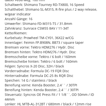
Schaltwerk: Shimano Tourney RD-TX800, 16 Speed
Schalthebel: Shimano SL-M315, R-fire plus / 2 way release,
w/gear indicator
Anzahl Gänge: 16
Umwerfer: Shimano FD-M315-TS / 31.8mm
Zahnkranz: Sunrace CSM55 8AV / 11-34T
Kette/Riemen:
Kurbelsatz: Prowheel TM-CY01, 36X22 w/CG
Innenlager: Feimin FP.B908N, BB73 / square taper
Bremsen vorne: Tektro HDM276 / Hydr. Disc
Bremsen hinten: Tektro HDM276 / Hydr. Disc
Bremsscheibe vorne: Tektro / 6 bolt / 160mm
Bremsscheibe hinten: Tektro / 6 bolt / 160mm
Felgen: Syncros X-20 Disc, 32H / black
Vorderradnabe: Formula DC-19 FQR Disc
Hinterradnabe: Formula DC-25 8s RQR Disc
Speichen: 14 G / stainless / black
Bereifung vorne: Kenda Booster, 2.4´´ / 30TPI
Bereifung hinten: Kenda Booster, 2.4´´ / 30TPI
Steuersatz: Syncros OE Press Fit / 1 1/8´´, OD 50mm / ID
44mm
Lenker: HL MTB-AL-312BT / 680mm / black / 12mm rise