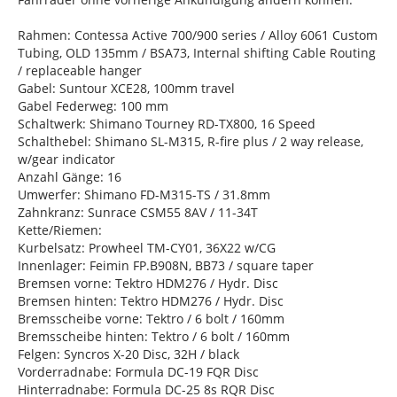
Rahmen: Contessa Active 700/900 series / Alloy 6061 Custom
Tubing, OLD 135mm / BSA73, Internal shifting Cable Routing
/ replaceable hanger
Gabel: Suntour XCE28, 100mm travel
Gabel Federweg: 100 mm
Schaltwerk: Shimano Tourney RD-TX800, 16 Speed
Schalthebel: Shimano SL-M315, R-fire plus / 2 way release,
w/gear indicator
Anzahl Gänge: 16
Umwerfer: Shimano FD-M315-TS / 31.8mm
Zahnkranz: Sunrace CSM55 8AV / 11-34T
Kette/Riemen:
Kurbelsatz: Prowheel TM-CY01, 36X22 w/CG
Innenlager: Feimin FP.B908N, BB73 / square taper
Bremsen vorne: Tektro HDM276 / Hydr. Disc
Bremsen hinten: Tektro HDM276 / Hydr. Disc
Bremsscheibe vorne: Tektro / 6 bolt / 160mm
Bremsscheibe hinten: Tektro / 6 bolt / 160mm
Felgen: Syncros X-20 Disc, 32H / black
Vorderradnabe: Formula DC-19 FQR Disc
Hinterradnabe: Formula DC-25 8s RQR Disc