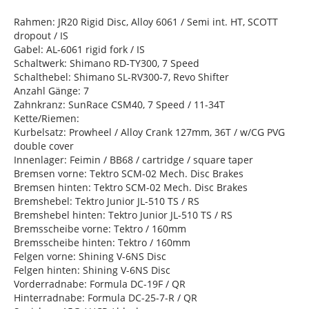
Rahmen: JR20 Rigid Disc, Alloy 6061 / Semi int. HT, SCOTT
dropout / IS
Gabel: AL-6061 rigid fork / IS
Schaltwerk: Shimano RD-TY300, 7 Speed
Schalthebel: Shimano SL-RV300-7, Revo Shifter
Anzahl Gänge: 7
Zahnkranz: SunRace CSM40, 7 Speed / 11-34T
Kette/Riemen:
Kurbelsatz: Prowheel / Alloy Crank 127mm, 36T / w/CG PVG
double cover
Innenlager: Feimin / BB68 / cartridge / square taper
Bremsen vorne: Tektro SCM-02 Mech. Disc Brakes
Bremsen hinten: Tektro SCM-02 Mech. Disc Brakes
Bremshebel: Tektro Junior JL-510 TS / RS
Bremshebel hinten: Tektro Junior JL-510 TS / RS
Bremsscheibe vorne: Tektro / 160mm
Bremsscheibe hinten: Tektro / 160mm
Felgen vorne: Shining V-6NS Disc
Felgen hinten: Shining V-6NS Disc
Vorderradnabe: Formula DC-19F / QR
Hinterradnabe: Formula DC-25-7-R / QR