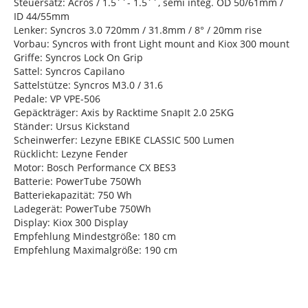
Steuersatz: Acros / 1.5´´- 1.5´´, semi integ. OD 50/61mm /
ID 44/55mm
Lenker: Syncros 3.0 720mm / 31.8mm / 8° / 20mm rise
Vorbau: Syncros with front Light mount and Kiox 300 mount
Griffe: Syncros Lock On Grip
Sattel: Syncros Capilano
Sattelstütze: Syncros M3.0 / 31.6
Pedale: VP VPE-506
Gepäckträger: Axis by Racktime SnapIt 2.0 25KG
Ständer: Ursus Kickstand
Scheinwerfer: Lezyne EBIKE CLASSIC 500 Lumen
Rücklicht: Lezyne Fender
Motor: Bosch Performance CX BES3
Batterie: PowerTube 750Wh
Batteriekapazität: 750 Wh
Ladegerät: PowerTube 750Wh
Display: Kiox 300 Display
Empfehlung Mindestgröße: 180 cm
Empfehlung Maximalgröße: 190 cm