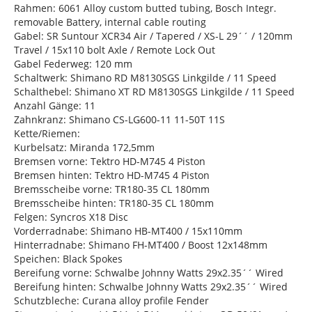
Rahmen: 6061 Alloy custom butted tubing, Bosch Integr.
removable Battery, internal cable routing
Gabel: SR Suntour XCR34 Air / Tapered / XS-L 29´´ / 120mm
Travel / 15x110 bolt Axle / Remote Lock Out
Gabel Federweg: 120 mm
Schaltwerk: Shimano RD M8130SGS Linkgilde / 11 Speed
Schalthebel: Shimano XT RD M8130SGS Linkgilde / 11 Speed
Anzahl Gänge: 11
Zahnkranz: Shimano CS-LG600-11 11-50T 11S
Kette/Riemen:
Kurbelsatz: Miranda 172,5mm
Bremsen vorne: Tektro HD-M745 4 Piston
Bremsen hinten: Tektro HD-M745 4 Piston
Bremsscheibe vorne: TR180-35 CL 180mm
Bremsscheibe hinten: TR180-35 CL 180mm
Felgen: Syncros X18 Disc
Vorderradnabe: Shimano HB-MT400 / 15x110mm
Hinterradnabe: Shimano FH-MT400 / Boost 12x148mm
Speichen: Black Spokes
Bereifung vorne: Schwalbe Johnny Watts 29x2.35´´ Wired
Bereifung hinten: Schwalbe Johnny Watts 29x2.35´´ Wired
Schutzbleche: Curana alloy profile Fender