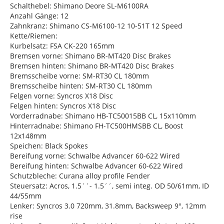
Schalthebel: Shimano Deore SL-M6100RA
Anzahl Gänge: 12
Zahnkranz: Shimano CS-M6100-12 10-51T 12 Speed
Kette/Riemen:
Kurbelsatz: FSA CK-220 165mm
Bremsen vorne: Shimano BR-MT420 Disc Brakes
Bremsen hinten: Shimano BR-MT420 Disc Brakes
Bremsscheibe vorne: SM-RT30 CL 180mm
Bremsscheibe hinten: SM-RT30 CL 180mm
Felgen vorne: Syncros X18 Disc
Felgen hinten: Syncros X18 Disc
Vorderradnabe: Shimano HB-TC50015BB CL, 15x110mm
Hinterradnabe: Shimano FH-TC500HMSBB CL, Boost
12x148mm
Speichen: Black Spokes
Bereifung vorne: Schwalbe Advancer 60-622 Wired
Bereifung hinten: Schwalbe Advancer 60-622 Wired
Schutzbleche: Curana alloy profile Fender
Steuersatz: Acros, 1.5´´- 1.5´´, semi integ. OD 50/61mm, ID
44/55mm
Lenker: Syncros 3.0 720mm, 31.8mm, Backsweep 9°, 12mm
rise