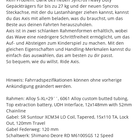
Gepäckträgers für bis zu 27 kg und der neuen Syncros
Steckachse, mit der du Lastanhänger ziehen kannst, kannst
du das Axis mit allem beladen, was du brauchst, um das
Beste aus deinen Fahrten herauszuholen.
Axis ist in zwei schlanken Rahmenformen erhältlich, wobei
das Wave eine niedrigere Schrittfreiheit ermöglicht, um das
Auf- und Absteigen zum Kinderspiel zu machen. Mit den
gleichen Eigenschaften und Handling-Merkmalen kannst du
einfach das auswählen, das am besten zu dir passt.
So bequem, wie du willst. Ride Axis.
Hinweis: Fahrradspezifikationen können ohne vorherige
Ankündigung geändert werden.
Rahmen: Alloy S-XL=29´´, 6061 Alloy custom butted tubing,
Top extraction battery, UDH Interface, 12x148mm with 52mm
Chainline
Gabel: SR Suntour XCM34 LO Coil, Tapered, 15x110 TA, Lock
Out, 120mm Travel
Gabel Federweg: 120 mm
Schaltwerk: Shimano Deore RD M6100SGS 12 Speed