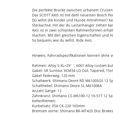
Die perfekte Brücke zwischen urbanem Cruise
Das SCOTT AXIS ist mit dem neuesten Bosch Pe
Du willst die Kinder und Hunde mitnehmen? Ke
Steckachse, mit der du Lastanhänger ziehen ka
Axis ist in zwei schlanken Rahmenformen erhält
machen. Mit den gleichen Eigenschaften und H
So bequem, wie du willst. Ride Axis.
Hinweis: Fahrradspezifikationen können ohne 
Rahmen: Alloy S-XL=29´´, 6061 Alloy custom bu
Gabel: SR Suntour XCM34 LO Coil, Tapered, 15x
Gabel Federweg: 120 mm
Schaltwerk: Shimano Deore RD M6100SGS 12 S
Schalthebel: Shimano Deore SL-M6100RA
Anzahl Gänge: 12
Zahnkranz: Shimano CS-M6100-12 10-51T 12 S
Kette/Riemen:
Kurbelsatz: FSA CK-220 165mm
Bremsen vorne: Shimano BR-MT420 Disc Brake