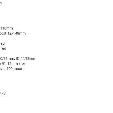
s
5x110mm
Boost 12x148mm
red
ired
D 50/61mm, ID 44/55mm
 9°, 12mm rise
tuvia 100 mount
25KG