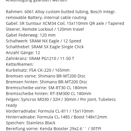
Rahmen: 6061 Alloy custom butted tubing, Bosch Integr.
removable Battery, internal cable routing
Gabel: SR Suntour XCM34 Coil, 15x110mm QR axle / Tapered
Steerer, Remote Lockout / 120mm travel
Gabel Federweg: 120 mm
Schaltwerk: SRAM NX Eagle / 12 Speed
Schalthebel: SRAM SX Eagle Single Click
Anzahl Gänge: 12
Zahnkranz: SRAM PG1210 / 11-50 T
Kette/Riemen:
Kurbelsatz: FSA CK-220 / 165mm
Bremsen vorne: Shimano BR-MT200 Disc
Bremsen hinten: Shimano BR-MT200 Disc
Bremsscheibe vorne: SM-RT30 CL 180mm
Bremsscheibe hinten: RT-EM300 CL 180mm
Felgen: Syncros MD30 / 32H / 30mm / Pin Joint, Tubeless
ready
Vorderradnabe: Formula CL-811 / 15x110mm
Hinterradnabe: Formula CL-148S / Boost 148x12mm
Speichen: Stainless Black
Bereifung vorne: Kenda Booster 29x2.6´´ / 30TPI