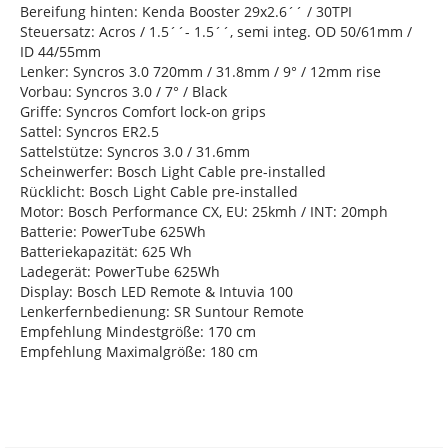
Bereifung hinten: Kenda Booster 29x2.6´´ / 30TPI
Steuersatz: Acros / 1.5´´- 1.5´´, semi integ. OD 50/61mm /
ID 44/55mm
Lenker: Syncros 3.0 720mm / 31.8mm / 9° / 12mm rise
Vorbau: Syncros 3.0 / 7° / Black
Griffe: Syncros Comfort lock-on grips
Sattel: Syncros ER2.5
Sattelstütze: Syncros 3.0 / 31.6mm
Scheinwerfer: Bosch Light Cable pre-installed
Rücklicht: Bosch Light Cable pre-installed
Motor: Bosch Performance CX, EU: 25kmh / INT: 20mph
Batterie: PowerTube 625Wh
Batteriekapazität: 625 Wh
Ladegerät: PowerTube 625Wh
Display: Bosch LED Remote & Intuvia 100
Lenkerfernbedienung: SR Suntour Remote
Empfehlung Mindestgröße: 170 cm
Empfehlung Maximalgröße: 180 cm