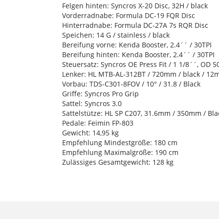
Felgen hinten: Syncros X-20 Disc, 32H / black
Vorderradnabe: Formula DC-19 FQR Disc
Hinterradnabe: Formula DC-27A 7s RQR Disc
Speichen: 14 G / stainless / black
Bereifung vorne: Kenda Booster, 2.4´´ / 30TPI
Bereifung hinten: Kenda Booster, 2.4´´ / 30TPI
Steuersatz: Syncros OE Press Fit / 1 1/8´´, OD
Lenker: HL MTB-AL-312BT / 720mm / black / 12
Vorbau: TDS-C301-8FOV / 10° / 31.8 / Black
Griffe: Syncros Pro Grip
Sattel: Syncros 3.0
Sattelstütze: HL SP C207, 31.6mm / 350mm / Bla
Pedale: Feimin FP-803
Gewicht: 14,95 kg
Empfehlung Mindestgröße: 180 cm
Empfehlung Maximalgröße: 190 cm
Zulässiges Gesamtgewicht: 128 kg