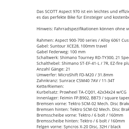
Das SCOTT Aspect 970 ist ein leichtes und eff
es das perfekte Bike für Einsteiger und kosten
Hinweis: Fahrradspezifikationen können ohne 
Rahmen: Aspect 900-700 series / Alloy 6061 Cus
Gabel: Suntour XCE28, 100mm travel
Gabel Federweg: 100 mm
Schaltwerk: Shimano Tourney RD-TY300, 21 Sp
Schalthebel: Shimano ST-EF-41-L / 7R, EZ-fire pl
Anzahl Gänge: 21
Umwerfer: MicroShift FD-M20 / 31.8mm
Zahnkranz: Sunrace CSM40 7AV / 11-34T
Kette/Riemen:
Kurbelsatz: Prowheel TA-CQ01, 42x34x24 w/CG
Innenlager: Feimin FP.B902, BB73 / square tape
Bremsen vorne: Tektro SCM-02 Mech. Disc Brak
Bremsen hinten: Tektro SCM-02 Mech. Disc Bra
Bremsscheibe vorne: Tektro / 6 bolt / 160mm
Bremsscheibe hinten: Tektro / 6 bolt / 160mm
Felgen vorne: Syncros X-20 Disc, 32H / black