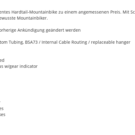
izientes Hardtail-Mountainbike zu einem angemessenen Preis. Mit
bewusste Mountainbiker.
vorherige Ankündigung geändert werden
tom Tubing, BSA73 / Internal Cable Routing / replaceable hanger
eed
us w/gear indicator
r
es
kes