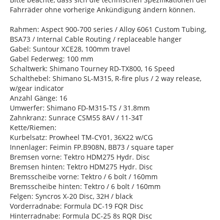
Fahrräder ohne vorherige Ankündigung ändern können.
Rahmen: Aspect 900-700 series / Alloy 6061 Custom Tubing,
BSA73 / Internal Cable Routing / replaceable hanger
Gabel: Suntour XCE28, 100mm travel
Gabel Federweg: 100 mm
Schaltwerk: Shimano Tourney RD-TX800, 16 Speed
Schalthebel: Shimano SL-M315, R-fire plus / 2 way release,
w/gear indicator
Anzahl Gänge: 16
Umwerfer: Shimano FD-M315-TS / 31.8mm
Zahnkranz: Sunrace CSM55 8AV / 11-34T
Kette/Riemen:
Kurbelsatz: Prowheel TM-CY01, 36X22 w/CG
Innenlager: Feimin FP.B908N, BB73 / square taper
Bremsen vorne: Tektro HDM275 Hydr. Disc
Bremsen hinten: Tektro HDM275 Hydr. Disc
Bremsscheibe vorne: Tektro / 6 bolt / 160mm
Bremsscheibe hinten: Tektro / 6 bolt / 160mm
Felgen: Syncros X-20 Disc, 32H / black
Vorderradnabe: Formula DC-19 FQR Disc
Hinterradnabe: Formula DC-25 8s RQR Disc