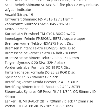
Schalthebel: Shimano SL-M315, R-fire plus / 2 way release,
w/gear indicator
Anzahl Gänge: 16
Umwerfer: Shimano FD-M315-TS / 31.8mm
Zahnkranz: Sunrace CSM55 8AV / 11-34T
Kette/Riemen:
Kurbelsatz: Prowheel TM-CY01, 36X22 w/CG
Innenlager: Feimin FP.B908N, BB73 / square taper
Bremsen vorne: Tektro HDM275 Hydr. Disc
Bremsen hinten: Tektro HDM275 Hydr. Disc
Bremsscheibe vorne: Tektro / 6 bolt / 160mm
Bremsscheibe hinten: Tektro / 6 bolt / 160mm
Felgen: Syncros X-20 Disc, 32H / black
Vorderradnabe: Formula DC-19 FQR Disc
Hinterradnabe: Formula DC-25 8s RQR Disc
Speichen: 14 G / stainless / black
Bereifung vorne: Kenda Booster, 2.4´´ / 30TPI
Bereifung hinten: Kenda Booster, 2.4´´ / 30TPI
Steuersatz: Syncros OE Press Fit / 1 1/8´´, OD 50mm / ID
44mm
Lenker: HL MTB-AL-312BT / 720mm / black / 12mm rise
Vorbau: TDS-C301-8FOV / 10° / 31.8 / Black