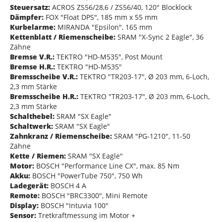
Steuersatz:
ACROS ZS56/28,6 / ZS56/40, 120° Blocklock
Dämpfer:
FOX "Float DPS", 185 mm x 55 mm
Kurbelarme:
MIRANDA "Epsilon", 165 mm
Kettenblatt / Riemenscheibe:
SRAM "X-Sync 2 Eagle", 36
Zähne
Bremse V.R.:
TEKTRO "HD-M535", Post Mount
Bremse H.R.:
TEKTRO "HD-M535"
Bremsscheibe V.R.:
TEKTRO "TR203-17", Ø 203 mm, 6-Loch,
2,3 mm Stärke
Bremsscheibe H.R.:
TEKTRO "TR203-17", Ø 203 mm, 6-Loch,
2,3 mm Stärke
Schalthebel:
SRAM "SX Eagle"
Schaltwerk:
SRAM "SX Eagle"
Zahnkranz / Riemenscheibe:
SRAM "PG-1210", 11-50
Zähne
Kette / Riemen:
SRAM "SX Eagle"
Motor:
BOSCH "Performance Line CX", max. 85 Nm
Akku:
BOSCH "PowerTube 750", 750 Wh
Ladegerät:
BOSCH 4 A
Remote:
BOSCH "BRC3300", Mini Remote
Display:
BOSCH "Intuvia 100"
Sensor:
Tretkraftmessung im Motor +