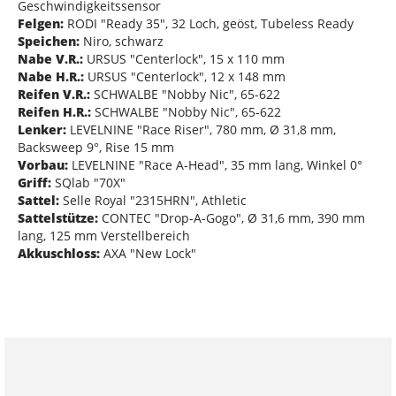
Geschwindigkeitssensor
Felgen:
RODI "Ready 35", 32 Loch, geöst, Tubeless Ready
Speichen:
Niro, schwarz
Nabe V.R.:
URSUS "Centerlock", 15 x 110 mm
Nabe H.R.:
URSUS "Centerlock", 12 x 148 mm
Reifen V.R.:
SCHWALBE "Nobby Nic", 65-622
Reifen H.R.:
SCHWALBE "Nobby Nic", 65-622
Lenker:
LEVELNINE "Race Riser", 780 mm, Ø 31,8 mm,
Backsweep 9°, Rise 15 mm
Vorbau:
LEVELNINE "Race A-Head", 35 mm lang, Winkel 0°
Griff:
SQlab "70X"
Sattel:
Selle Royal "2315HRN", Athletic
Sattelstütze:
CONTEC "Drop-A-Gogo", Ø 31,6 mm, 390 mm
lang, 125 mm Verstellbereich
Akkuschloss:
AXA "New Lock"