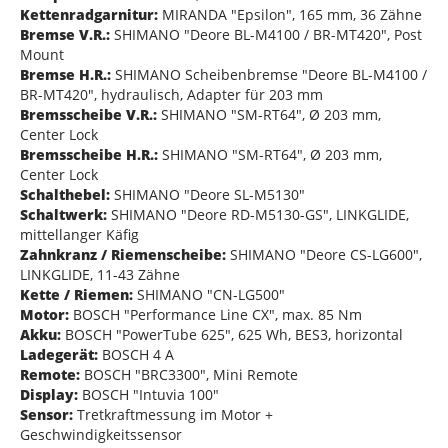
Kettenradgarnitur:
MIRANDA "Epsilon", 165 mm, 36 Zähne
Bremse V.R.:
SHIMANO "Deore BL-M4100 / BR-MT420", Post
Mount
Bremse H.R.:
SHIMANO Scheibenbremse "Deore BL-M4100 /
BR-MT420", hydraulisch, Adapter für 203 mm
Bremsscheibe V.R.:
SHIMANO "SM-RT64", Ø 203 mm,
Center Lock
Bremsscheibe H.R.:
SHIMANO "SM-RT64", Ø 203 mm,
Center Lock
Schalthebel:
SHIMANO "Deore SL-M5130"
Schaltwerk:
SHIMANO "Deore RD-M5130-GS", LINKGLIDE,
mittellanger Käfig
Zahnkranz / Riemenscheibe:
SHIMANO "Deore CS-LG600",
LINKGLIDE, 11-43 Zähne
Kette / Riemen:
SHIMANO "CN-LG500"
Motor:
BOSCH "Performance Line CX", max. 85 Nm
Akku:
BOSCH "PowerTube 625", 625 Wh, BES3, horizontal
Ladegerät:
BOSCH 4 A
Remote:
BOSCH "BRC3300", Mini Remote
Display:
BOSCH "Intuvia 100"
Sensor:
Tretkraftmessung im Motor +
Geschwindigkeitssensor