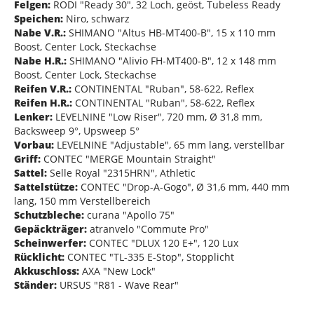
Felgen:
RODI "Ready 30", 32 Loch, geöst, Tubeless Ready
Speichen:
Niro, schwarz
Nabe V.R.:
SHIMANO "Altus HB-MT400-B", 15 x 110 mm
Boost, Center Lock, Steckachse
Nabe H.R.:
SHIMANO "Alivio FH-MT400-B", 12 x 148 mm
Boost, Center Lock, Steckachse
Reifen V.R.:
CONTINENTAL "Ruban", 58-622, Reflex
Reifen H.R.:
CONTINENTAL "Ruban", 58-622, Reflex
Lenker:
LEVELNINE "Low Riser", 720 mm, Ø 31,8 mm,
Backsweep 9°, Upsweep 5°
Vorbau:
LEVELNINE "Adjustable", 65 mm lang, verstellbar
Griff:
CONTEC "MERGE Mountain Straight"
Sattel:
Selle Royal "2315HRN", Athletic
Sattelstütze:
CONTEC "Drop-A-Gogo", Ø 31,6 mm, 440 mm
lang, 150 mm Verstellbereich
Schutzbleche:
curana "Apollo 75"
Gepäckträger:
atranvelo "Commute Pro"
Scheinwerfer:
CONTEC "DLUX 120 E+", 120 Lux
Rücklicht:
CONTEC "TL-335 E-Stop", Stopplicht
Akkuschloss:
AXA "New Lock"
Ständer:
URSUS "R81 - Wave Rear"