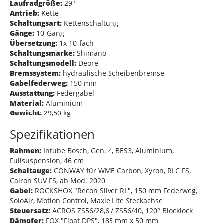
Laufradgröße:
29"
Antrieb:
Kette
Schaltungsart:
Kettenschaltung
Gänge:
10-Gang
Übersetzung:
1x 10-fach
Schaltungsmarke:
Shimano
Schaltungsmodell:
Deore
Bremssystem:
hydraulische Scheibenbremse
Gabelfederweg:
150 mm
Ausstattung:
Federgabel
Material:
Aluminium
Gewicht:
29,50 kg
Spezifikationen
Rahmen:
Intube Bosch, Gen. 4, BES3, Aluminium,
Fullsuspension, 46 cm
Schaltauge:
CONWAY für WME Carbon, Xyron, RLC FS,
Cairon SUV FS, ab Mod. 2020
Gabel:
ROCKSHOX "Recon Silver RL", 150 mm Federweg,
SoloAir, Motion Control, Maxle Lite Steckachse
Steuersatz:
ACROS ZS56/28,6 / ZS56/40, 120° Blocklock
Dämpfer:
FOX "Float DPS", 185 mm x 50 mm