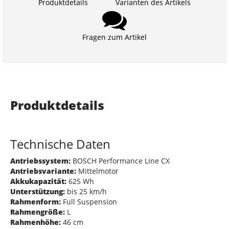
Produktdetails
Varianten des Artikels
Fragen zum Artikel
Produktdetails
Technische Daten
Antriebssystem:
BOSCH Performance Line CX
Antriebsvariante:
Mittelmotor
Akkukapazität:
625 Wh
Unterstützung:
bis 25 km/h
Rahmenform:
Full Suspension
Rahmengröße:
L
Rahmenhöhe:
46 cm