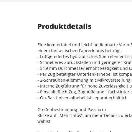
Produktdetails
Eine komfortabel und leicht bedienbarte Vario-S
einem fantastischen Fahrerlebnis beiträgt.
- Luftgefedertes hydraulisches Sperrelement is
- Schnelleres Zurückstellen und geringerer Kr
- 34,9 mm Durchmesser erhöht Festigkeit und La
- Per Zug betätigter Unterlenkerhebel ist kom
- 2-Schrauben-Klemmung mit Mikroverstellung 
- Interne Zugführung für hohe Zuverlässigkeit
- Einschließlich Zug, Zughülle und 1fach-Unter
- On-Bar-Universalhebel ist separat erhältlich
Größenbestimmung und Passform
Klicke auf „Mehr Infos“, um mehr Details zu er
wählst.